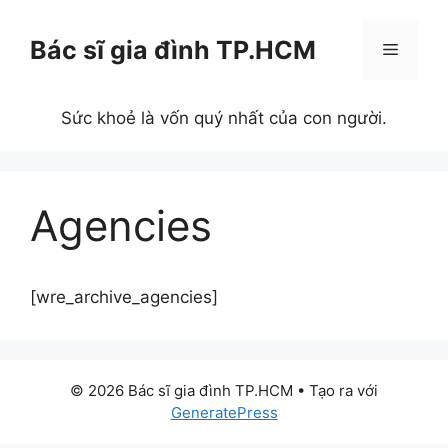
Chuyển
đến
Bác sĩ gia đình TP.HCM
Menu
nội
dung
Sức khoẻ là vốn quý nhất của con người.
Agencies
[wre_archive_agencies]
© 2026 Bác sĩ gia đình TP.HCM
• Tạo ra với
GeneratePress