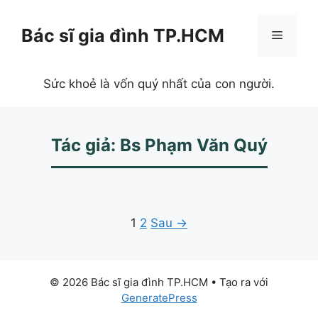
Chuyển
đến
Bác sĩ gia đình TP.HCM
Menu
nội
dung
Sức khoẻ là vốn quý nhất của con người.
Tác giả: Bs Phạm Văn Quý
1
2
Sau →
© 2026 Bác sĩ gia đình TP.HCM
• Tạo ra với
GeneratePress