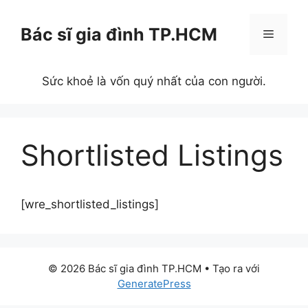
Chuyển
đến
Bác sĩ gia đình TP.HCM
Menu
nội
dung
Sức khoẻ là vốn quý nhất của con người.
Shortlisted Listings
[wre_shortlisted_listings]
© 2026 Bác sĩ gia đình TP.HCM
• Tạo ra với
GeneratePress