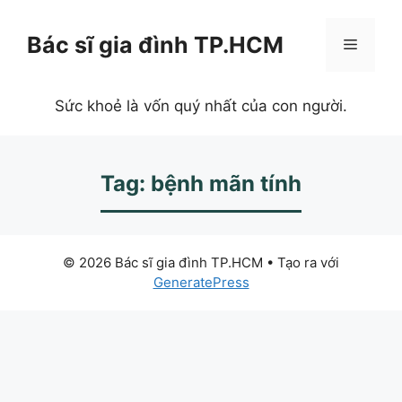
Chuyển
đến
Bác sĩ gia đình TP.HCM
Menu
nội
dung
Sức khoẻ là vốn quý nhất của con người.
Tag: bệnh mãn tính
© 2026 Bác sĩ gia đình TP.HCM
• Tạo ra với
GeneratePress