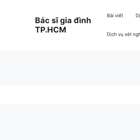
Chuyển
đến
Bài viết
D
Bác sĩ gia đình
nội
dung
TP.HCM
Dịch vụ xét ng