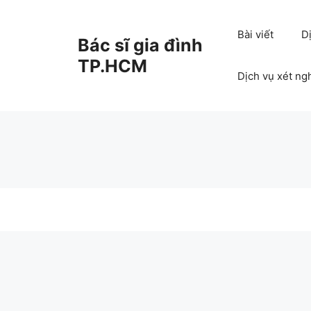
Chuyển
đến
Bài viết
D
Bác sĩ gia đình
nội
dung
TP.HCM
Dịch vụ xét ng