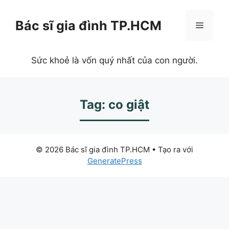
Chuyển
đến
Bác sĩ gia đình TP.HCM
Menu
nội
dung
Sức khoẻ là vốn quý nhất của con người.
Tag: co giật
© 2026 Bác sĩ gia đình TP.HCM
• Tạo ra với
GeneratePress