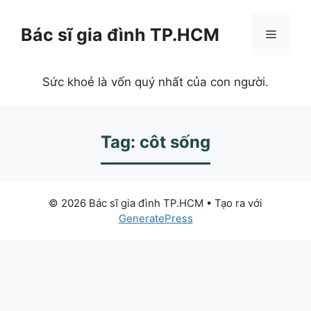
Chuyển
đến
Bác sĩ gia đình TP.HCM
Menu
nội
dung
Sức khoẻ là vốn quý nhất của con người.
Tag: côt sống
© 2026 Bác sĩ gia đình TP.HCM
• Tạo ra với
GeneratePress