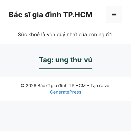
Chuyển
đến
Bác sĩ gia đình TP.HCM
Menu
nội
dung
Sức khoẻ là vốn quý nhất của con người.
Tag: ung thư vú
© 2026 Bác sĩ gia đình TP.HCM
• Tạo ra với
GeneratePress