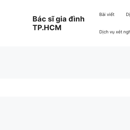
Chuyển
đến
Bài viết
D
Bác sĩ gia đình
nội
dung
TP.HCM
Dịch vụ xét ng