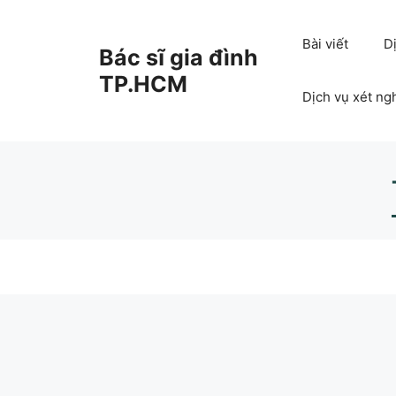
Chuyển
đến
Bài viết
D
Bác sĩ gia đình
nội
dung
TP.HCM
Dịch vụ xét ng