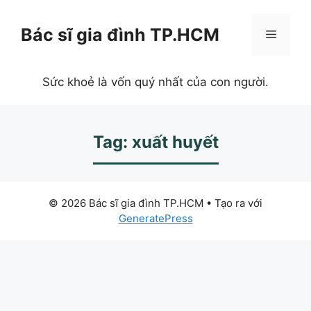
Chuyển
đến
Bác sĩ gia đình TP.HCM
Menu
nội
dung
Sức khoẻ là vốn quý nhất của con người.
Tag: xuất huyết
© 2026 Bác sĩ gia đình TP.HCM
• Tạo ra với
GeneratePress