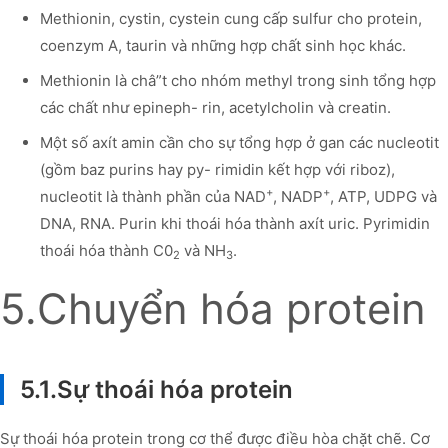
Methionin, cystin, cystein cung cấp sulfur cho protein,
coenzym A, taurin và những hợp chất sinh học khác.
Methionin là châ”t cho nhóm methyl trong sinh tổng hợp
các chất như epineph- rin, acetylcholin và creatin.
Một số axít amin cần cho sự tổng hợp ở gan các nucleotit
(gồm baz purins hay py- rimidin kết hợp với riboz),
+
+
nucleotit là thành phần của NAD
, NADP
, ATP, UDPG và
DNA, RNA. Purin khi thoái hóa thành axít uric. Pyrimidin
thoái hóa thành C0
và NH
.
2
3
5.Chuyển hóa protein
5.1.Sự thoái hóa protein
Sự thoái hóa protein trong cơ thể được điều hòa chặt chẽ. Cơ