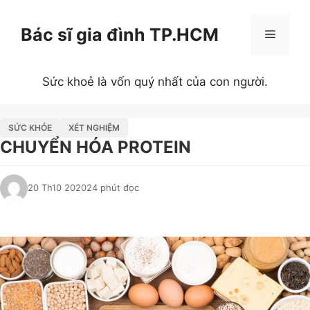
Chuyển
đến
Bác sĩ gia đình TP.HCM
Menu
nội
dung
Sức khoẻ là vốn quý nhất của con người.
SỨC KHỎE
XÉT NGHIỆM
CHUYỂN HÓA PROTEIN
20 Th10 2020
24 phút đọc