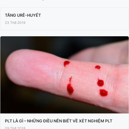
TĂNG URÊ-HUYẾT
23 Th8 2019
PLT LÀ GÌ – NHỮNG ĐIỀU NÊN BIẾT VỀ XÉT NGHIỆM PLT
09 Th8 2018