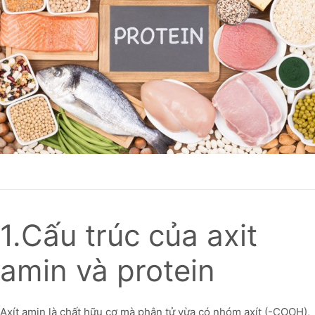
1.Cấu trúc của axit
amin và protein
Axít amin là chất hữu cơ mà phân tử vừa có nhóm axít (-COOH),