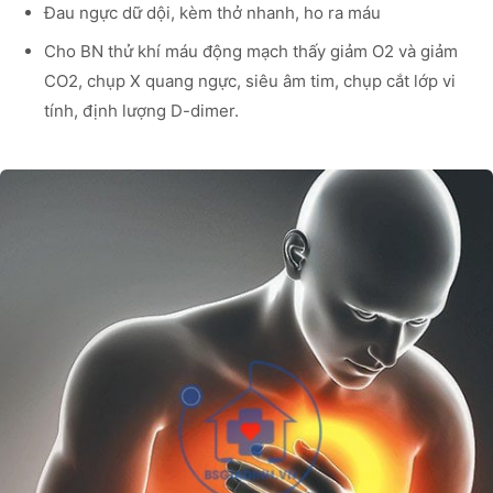
Đau ngực dữ dội, kèm thở nhanh, ho ra máu
Cho BN thử khí máu động mạch thấy giảm O2 và giảm
CO2, chụp X quang ngực, siêu âm tim, chụp cắt lớp vi
tính, định lượng D-dimer.