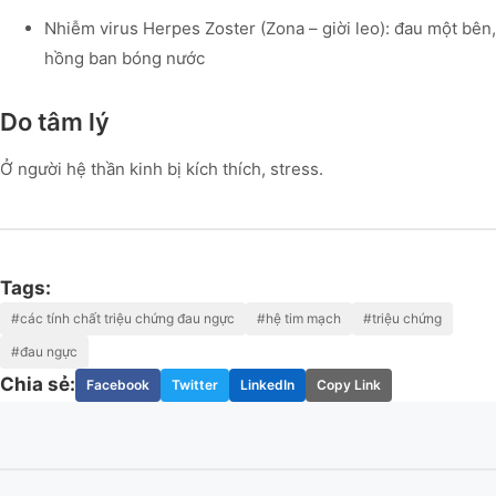
Nhiễm virus Herpes Zoster (Zona – giời leo): đau một bên,
hồng ban bóng nước
Do tâm lý
Ở người hệ thần kinh bị kích thích, stress.
Tags:
#các tính chất triệu chứng đau ngực
#hệ tim mạch
#triệu chứng
#đau ngực
Chia sẻ:
Facebook
Twitter
LinkedIn
Copy Link