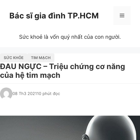
Chuyển
đến
Bác sĩ gia đình TP.HCM
Menu
nội
dung
Sức khoẻ là vốn quý nhất của con người.
SỨC KHỎE
TIM MẠCH
ĐAU NGỰC – Triệu chứng cơ năng
của hệ tim mạch
08 Th3 2021
10 phút đọc