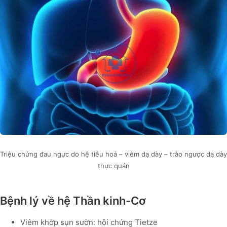
Triệu chứng đau ngực do hệ tiêu hoá – viêm dạ dày – trào ngược dạ dày
thực quản
Bệnh lý về hệ Thần kinh-Cơ
Viêm khớp sụn sườn: hội chứng Tietze