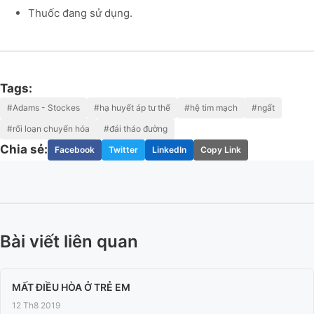
Thuốc đang sử dụng.
Tags:
#Adams - Stockes
#hạ huyết áp tư thế
#hệ tim mạch
#ngất
#rối loạn chuyển hóa
#đái tháo đường
Chia sẻ:
Facebook
Twitter
LinkedIn
Copy Link
Bài viết liên quan
MẤT ĐIỀU HÒA Ở TRẺ EM
12 Th8 2019