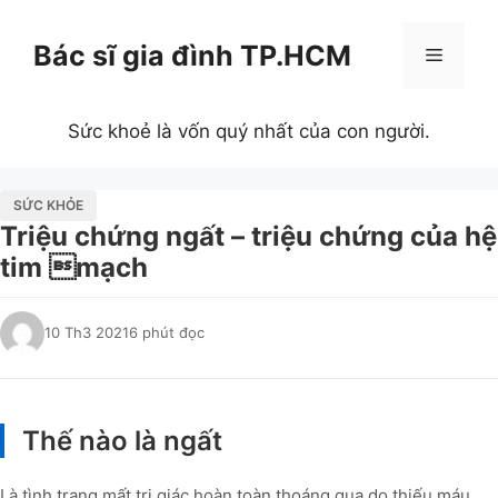
Chuyển
đến
Bác sĩ gia đình TP.HCM
Menu
nội
dung
Sức khoẻ là vốn quý nhất của con người.
SỨC KHỎE
Triệu chứng ngất – triệu chứng của hệ
tim mạch
10 Th3 2021
6 phút đọc
Thế nào là ngất
Là tình trạng mất tri giác hoàn toàn thoáng qua do thiếu máu