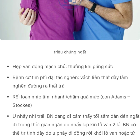
triệu chứng ngất
Hẹp van động mạch chủ: thường khi gắng sức
Bệnh cơ tim phì đại tắc nghẽn: vách liên thất dày làm
nghẽn đường ra thất trái
Rối loạn nhịp tim: nhanh/chậm quá mức (cơn Adams –
Stockes)
U nhầy nhĩ trái: BN đang đi cảm thấy tối sầm dẫn đến ngất
đi trong thời gian ngăn do nhấy lap kin lỗ van 2 lá. BN có
thể tır tinh dây do u phảy di động rời khỏi lỗ van hoặc tử