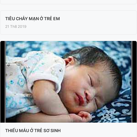
TIÊU CHẢY MẠN Ở TRẺ EM
21 Th8 2019
THIẾU MÁU Ở TRẺ SƠ SINH