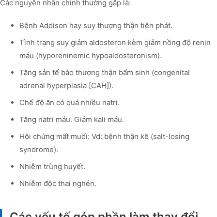
Các nguyên nhân chính thường gặp là:
Bệnh Addison hay suy thượng thận tiên phát.
Tình trạng suy giảm aldosteron kèm giảm nồng độ renin
máu (hyporeninemic hypoaldosteronism).
Tăng sản tế bào thượng thận bẩm sinh (congenital
adrenal hyperplasia [CAH]).
Chế độ ăn có quá nhiều natri.
Tăng natri máu. Giảm kali máu.
Hội chứng mất muối: Vd: bệnh thận kẽ (salt-losing
syndrome).
Nhiễm trùng huyết.
Nhiễm độc thai nghén.
Các yếu tố góp phần làm thay đổi