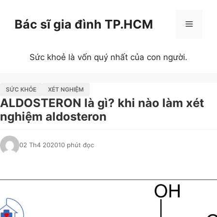
Chuyển
đến
Bác sĩ gia đình TP.HCM
Menu
nội
dung
Sức khoẻ là vốn quý nhất của con người.
SỨC KHỎE
XÉT NGHIỆM
ALDOSTERON là gì? khi nào làm xét
nghiệm aldosteron
02 Th4 2020
10 phút đọc