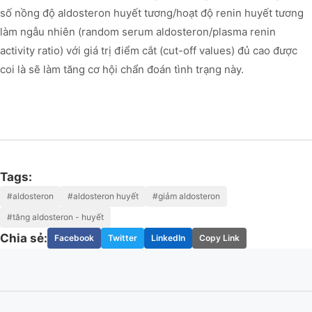
số nồng độ aldosteron huyết tương/hoạt độ renin huyết tương
làm ngẫu nhiên (random serum aldosteron/plasma renin
activity ratio) với giá trị điểm cắt (cut-off values) đủ cao được
coi là sẽ làm tăng cơ hội chẩn đoán tình trạng này.
Tags:
#aldosteron
#aldosteron huyết
#giảm aldosteron
#tăng aldosteron - huyết
Chia sẻ:
Facebook
Twitter
LinkedIn
Copy Link