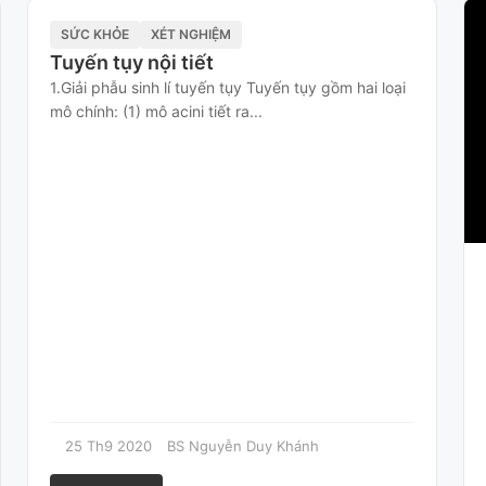
SỨC KHỎE
XÉT NGHIỆM
Tuyến tụy nội tiết
1.Giải phẫu sinh lí tuyến tụy Tuyến tụy gồm hai loại
mô chính: (1) mô acini tiết ra...
25 Th9 2020
BS Nguyễn Duy Khánh