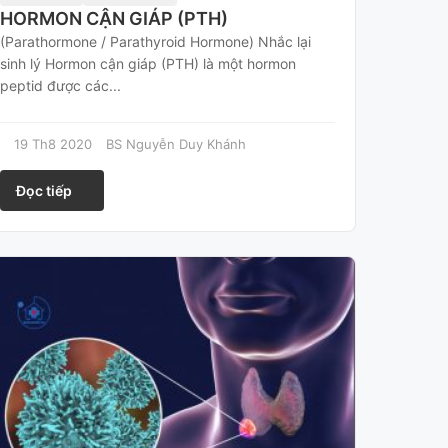
HORMON CẬN GIÁP (PTH)
(Parathormone / Parathyroid Hormone) Nhắc lại
sinh lý Hormon cận giáp (PTH) là một hormon
peptid được các...
19 Th8 2020
BS Nguyễn Duy Khánh
Đọc tiếp