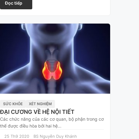
Đọc tiếp
SỨC KHỎE
XÉT NGHIỆM
ĐẠI CƯƠNG VỀ HỆ NỘI TIẾT
Các chức năng của các cơ quan, bộ phận trong cơ
thể được điều hòa bởi hai hệ...
25 Th9 2020
BS Nguyễn Duy Khánh