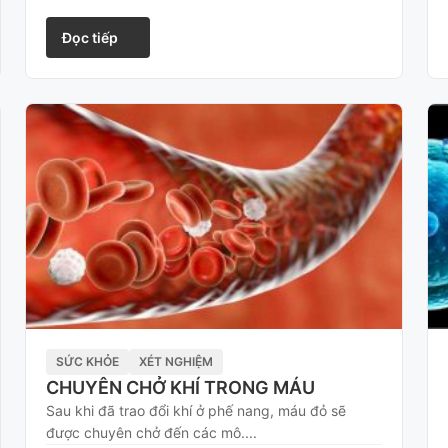
Đọc tiếp
SỨC KHỎE
XÉT NGHIỆM
CHUYÊN CHỞ KHÍ TRONG MÁU
Sau khi đã trao đổi khí ở phế nang, máu đỏ sẽ
được chuyên chở đến các mô....