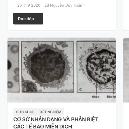
25 Th9 2020
BS Nguyễn Duy Khánh
Đọc tiếp
SỨC KHỎE
XÉT NGHIỆM
CƠ SỞ NHẬN DẠNG VÀ PHÂN BIỆT
CÁC TẾ BÀO MIỄN DỊCH