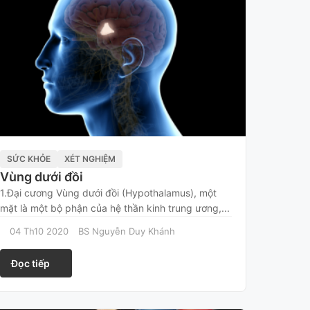
SỨC KHỎE
XÉT NGHIỆM
Vùng dưới đồi
1.Đại cương Vùng dưới đồi (Hypothalamus), một
mặt là một bộ phận của hệ thần kinh trung ương,...
04 Th10 2020
BS Nguyễn Duy Khánh
Đọc tiếp