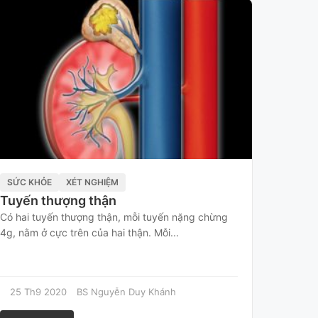
SỨC KHỎE
XÉT NGHIỆM
Tuyến thượng thận
Có hai tuyến thượng thận, mỗi tuyến nặng chừng
4g, nằm ở cực trên của hai thận. Mỗi...
25 Th9 2020
BS Nguyễn Duy Khánh