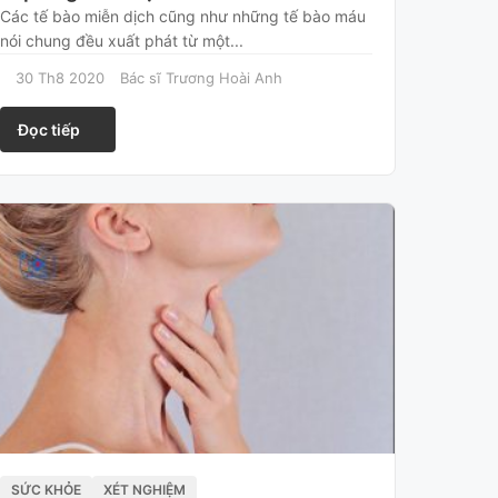
Các tế bào miễn dịch cũng như những tế bào máu
nói chung đều xuất phát từ một...
30 Th8 2020
Bác sĩ Trương Hoài Anh
Đọc tiếp
SỨC KHỎE
XÉT NGHIỆM