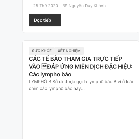
25 Th9 2020
BS Nguyễn Duy Khánh
Đọc tiếp
SỨC KHỎE
XÉT NGHIỆM
CÁC TẾ BÀO THAM GIA TRỰC TIẾP
VÀO ĐÁP ỨNG MIỄN DỊCH ĐẶC HIỆU:
Các lympho bào
LYMPHÔ B Sở dĩ được gọi là lymphô bào B vì ở loài
chim các lymphô bào này...