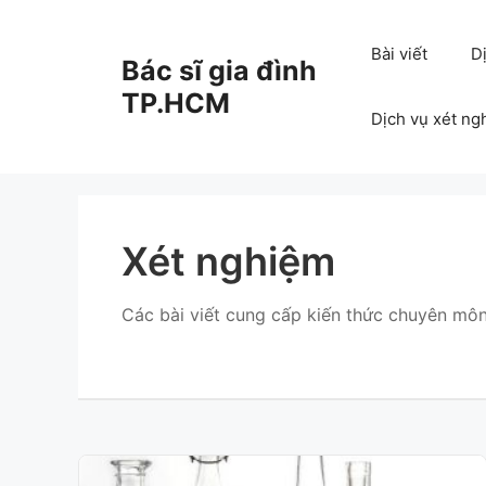
Chuyển
đến
Bài viết
D
Bác sĩ gia đình
nội
dung
TP.HCM
Dịch vụ xét ng
Xét nghiệm
Các bài viết cung cấp kiến thức chuyên môn