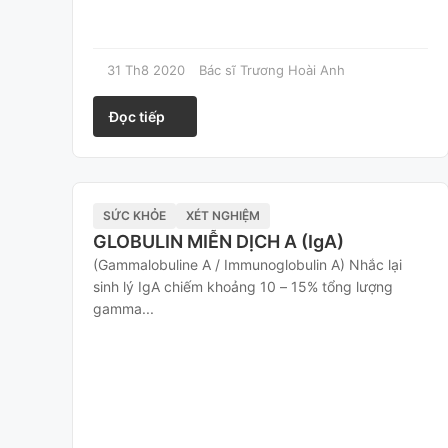
31 Th8 2020
Bác sĩ Trương Hoài Anh
Đọc tiếp
SỨC KHỎE
XÉT NGHIỆM
GLOBULIN MIỄN DỊCH A (IgA)
(Gammalobuline A / Immunoglobulin A) Nhắc lại
sinh lý IgA chiếm khoảng 10 – 15% tổng lượng
gamma...