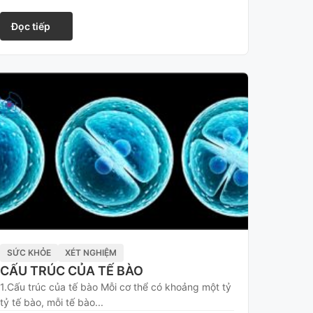
Đọc tiếp
SỨC KHỎE
XÉT NGHIỆM
CẤU TRÚC CỦA TẾ BÀO
1.Cấu trúc của tế bào Mỗi cơ thể có khoảng một tỷ
tỷ tế bào, mỗi tế bào...