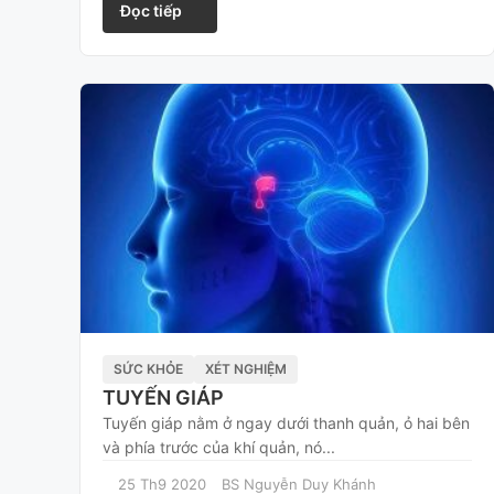
Đọc tiếp
SỨC KHỎE
XÉT NGHIỆM
TUYẾN GIÁP
Tuyến giáp nằm ở ngay dưới thanh quản, ỏ hai bên
và phía trước của khí quản, nó...
25 Th9 2020
BS Nguyễn Duy Khánh