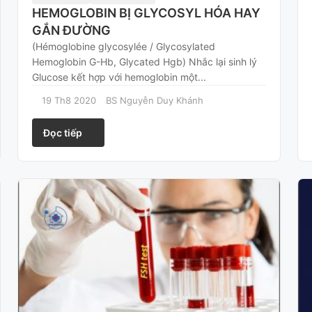
HEMOGLOBIN BỊ GLYCOSYL HÓA HAY
GẮN ĐƯỜNG
(Hémoglobine glycosylée / Glycosylated
Hemoglobin G-Hb, Glycated Hgb) Nhắc lại sinh lý
Glucose kết hợp với hemoglobin một...
19 Th8 2020
BS Nguyễn Duy Khánh
Đọc tiếp