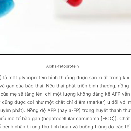
Alpha-fetoprotein
) là một glycoprotein bình thường được sản xuất trong khi c
và gan của bào thai. Nếu thai phát triển bình thường, nồn
 của mẹ sẽ tăng lên, chỉ một lượng không đáng kể AFP vẫn 
 cũng được coi như một chất chỉ điểm (marker) u đối với m
guyên phát). Nồng độ AFP (hay a-FP) trong huyết thanh th
iểu mô tế bào gan (hepatocellular carcinoma [FICC]). Chất
 bệnh nhân bị ung thư tinh hoàn và buồng trứng do các tế