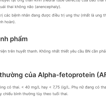
 quái thai không não (anencephaly).
trị các bệnh nhân đang được điều trị ung thư (nhất là ung t
nh hoàn).
ệnh phẩm
iện trên huyết thanh. Không nhất thiết yêu cầu BN cần phải
h thường của Alpha-fetoprotein (A
ng có thai. < 40 mg/L hay < 7,75 (ig/L. Phụ nữ đang có th
y chiếu bình thường tùy theo tuổi thai.