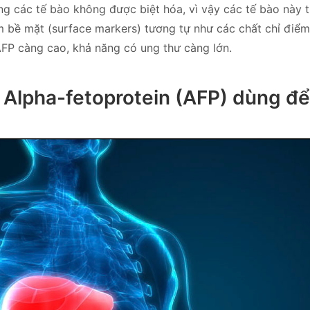
ng các tế bào không được biệt hóa, vì vậy các tế bào này 
 bề mặt (surface markers) tương tự như các chất chỉ điểm
AFP càng cao, khả năng có ung thư càng lớn.
Alpha-fetoprotein (AFP) dùng để