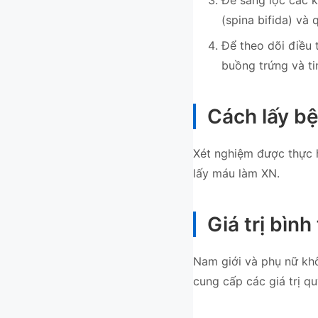
(spina bifida) và
Để theo dõi điều 
buồng trứng và ti
Cách lấy b
Xét nghiệm được thực h
lấy máu làm XN.
Giá trị bìn
Nam giới và phụ nữ khô
cung cấp các giá trị qu