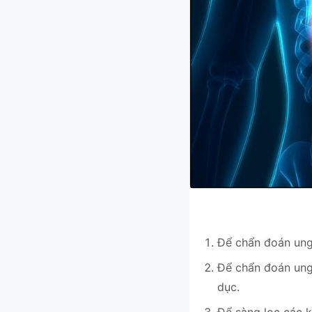
Để chẩn đoán ung
Để chẩn đoán ung
dục.
Để sàng lọc các k