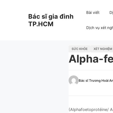
Chuyển
đến
Bài viết
D
Bác sĩ gia đình
nội
dung
TP.HCM
Dịch vụ xét ng
SỨC KHỎE
XÉT NGHIỆM
Alpha-fe
Bác sĩ Trương Hoài A
(Alphafoetoprotéine/ A