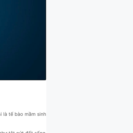
i là tế bào mầm sinh
như tật nứt đốt sống