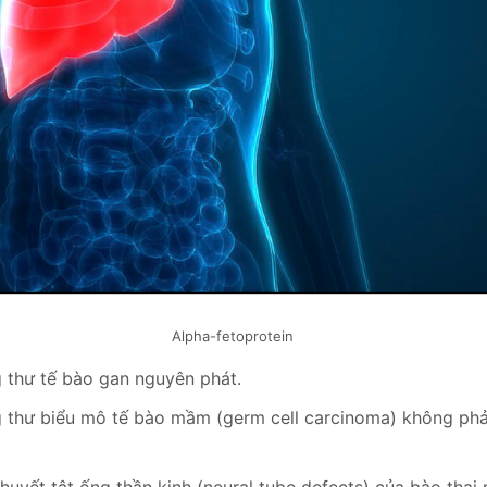
Alpha-fetoprotein
 thư tế bào gan nguyên phát.
 thư biểu mô tế bào mầm (germ cell carcinoma) không phả
huyết tật ống thần kinh (neural tube defects) của bào thai 