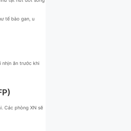
hư tế bào gan, u
 nhịn ăn trước khi
FP)
ai. Các phòng XN sẽ