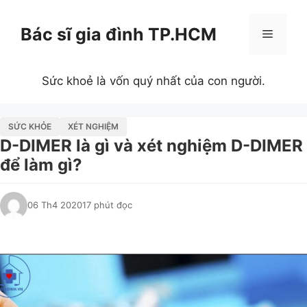
Chuyển
đến
Bác sĩ gia đình TP.HCM
Menu
nội
dung
Sức khoẻ là vốn quý nhất của con người.
SỨC KHỎE
XÉT NGHIỆM
D-DIMER là gì và xét nghiệm D-DIMER
để làm gì?
06 Th4 2020
17 phút đọc