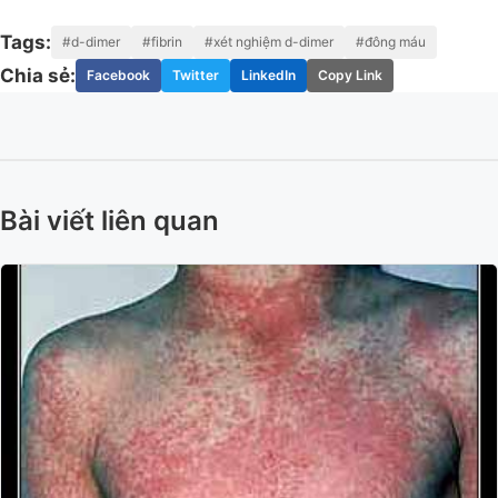
Tags:
#d-dimer
#fibrin
#xét nghiệm d-dimer
#đông máu
Chia sẻ:
Facebook
Twitter
LinkedIn
Copy Link
Bài viết liên quan