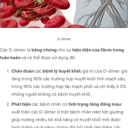
d-dimer
Các D-dimer là
bằng chứng
cho sự
hiện diện của fibrin trong
tuần hoàn
và có thể được sử dụng để:
Chẩn đoán
các
bệnh lý huyết khối:
giá trị của D-dimer gia
tăng trong 90% các trường hợp huyết khối tĩnh mạch sâu,
trong 95% các trường hợp tắc mạch phổi và chỉ thấy ờ 5%
những người không có bệnh huyết khối.
Phát hiện
các bệnh nhân có
tình trạng tăng đông máu:
xuất hiện các D-dimer ờ một bệnh nhân nằm liệt giường
giúp hướng nhiều tới khả năng có huyết khối mới được
hình thành và là bằng chứng đòi hỏi phải làm thêm các