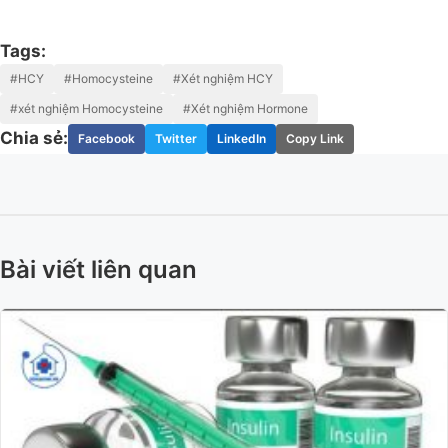
Tags:
#HCY
#Homocysteine
#Xét nghiệm HCY
#xét nghiệm Homocysteine
#Xét nghiệm Hormone
Chia sẻ:
Facebook
Twitter
LinkedIn
Copy Link
Bài viết liên quan