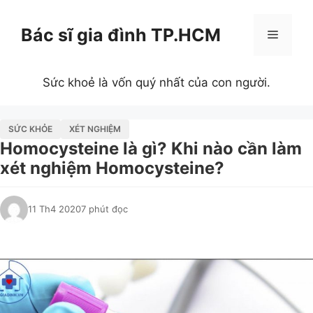
Chuyển
đến
Bác sĩ gia đình TP.HCM
Menu
nội
dung
Sức khoẻ là vốn quý nhất của con người.
SỨC KHỎE
XÉT NGHIỆM
Homocysteine là gì? Khi nào cần làm
xét nghiệm Homocysteine?
11 Th4 2020
7 phút đọc