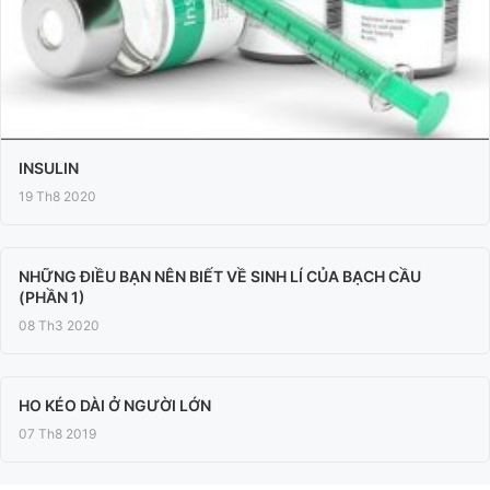
INSULIN
19 Th8 2020
NHỮNG ĐIỀU BẠN NÊN BIẾT VỀ SINH LÍ CỦA BẠCH CẦU
(PHẦN 1)
08 Th3 2020
HO KÉO DÀI Ở NGƯỜI LỚN
07 Th8 2019