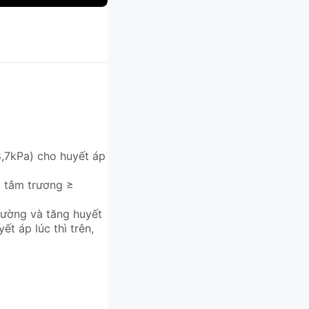
,7kPa) cho huyết áp
p tâm trương ≥
thường và tăng huyết
ết áp lúc thì trên,