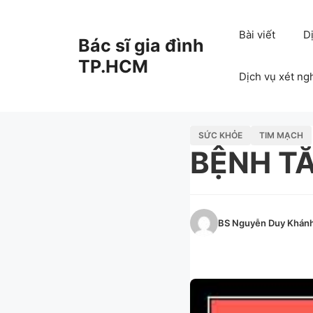
Chuyển
đến
Bài viết
D
Bác sĩ gia đình
nội
dung
TP.HCM
Dịch vụ xét ng
SỨC KHỎE
TIM MẠCH
BỆNH T
BS Nguyễn Duy Khán