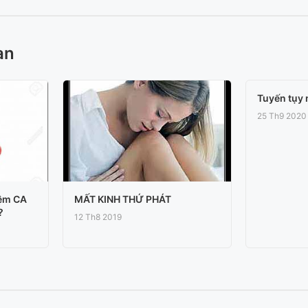
an
Tuyến tụy n
25 Th9 2020
iệm CA
MẤT KINH THỨ PHÁT
?
12 Th8 2019