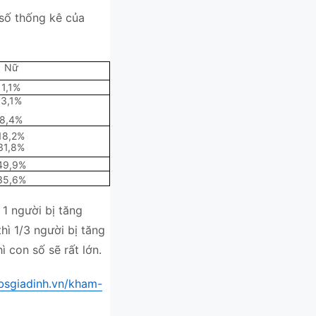
 số thống kê của
Nữ
1,1%
3,1%
8,4%
18,2%
31,8%
49,9%
35,6%
 1 người bị tăng
thì 1/3 người bị tăng
 con số sẽ rất lớn.
/bsgiadinh.vn/kham-