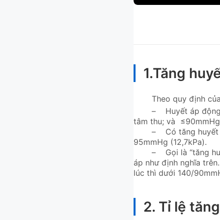
1.Tăng huyế
Theo quy định của
–
Huyết áp động
tâm thu; và ≤90mmHg (
–
Có tăng huyết
95mmHg (12,7kPa).
–
Gọi là “tăng h
áp như định nghĩa trên.
lúc thì dưới 140/90mm
2. Tỉ lệ tăn