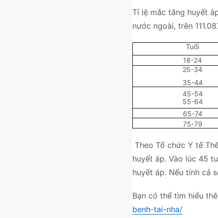
Tỉ lệ mắc tăng huyết á
nước ngoài, trên 111.08
Tuổi
18-24
25-34
35-44
45-54
55-64
65-74
75-79
Theo Tổ chức Y tế Thế g
huyết áp. Vào lúc 45 tu
huyết áp. Nếu tính cả 
Bạn có thể tìm hiểu thê
benh-tai-nha/