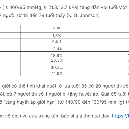
p ( ≥ 160/95 mmHg, ≥ 21.3/12.7 kPa) tăng dần với tuổi.Một
7 người từ 18 đến 79 tuổi thấy (K. G. Johnson)
Nam
1,6%
4,8%
13,4%
18,9%
23,3%
30,3%
41,6%
iới có thể tính khái quát: ở lứa tuổi 35 cứ 20 người thì có
ổi, cứ 7 người thì có 1 người bị tăng huyết áp. Quá 65 tuổi 
sổ “tăng huyết áp giới hạn” (từ 140/90 đến 160/95 mmHg) thì
m về dịch vụ của trung tâm bác sĩ gia đình tại đây:
https:/