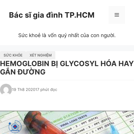
Chuyển
đến
Bác sĩ gia đình TP.HCM
Menu
nội
dung
Sức khoẻ là vốn quý nhất của con người.
SỨC KHỎE
XÉT NGHIỆM
HEMOGLOBIN BỊ GLYCOSYL HÓA HAY
GẮN ĐƯỜNG
19 Th8 2020
17 phút đọc