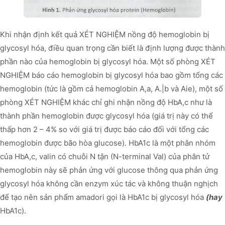
Khi nhận định kết quả XÉT NGHIỆM nồng độ hemoglobin bị
glycosyl hóa, điều quan trọng cần biết là định lượng được thành
phần nào của hemoglobin bị glycosyl hóa. Một số phòng XÉT
NGHIỆM báo cáo hemoglobin bị glycosyl hóa bao gồm tổng các
hemoglobin (tức là gồm cả hemoglobin A,a, A.|b và Aie), một số
phòng XÉT NGHIỆM khác chỉ ghi nhận nồng độ HbA,c như là
thành phần hemoglobin được glycosyl hóa (giá trị này có thể
thấp hơn 2 – 4% so với giá trị được báo cáo đối với tổng các
hemoglobin được bão hòa glucose). HbA1c là một phân nhóm
của HbA,c, valin có chuỗi N tận (N-terminal Val) của phân tử
hemoglobin này sẽ phản ứng với glucose thông qua phản ứng
glycosyl hóa không cần enzym xúc tác và không thuận nghịch
để tạo nên sản phẩm amadori gọi là HbA1c bị glycosyl hóa
(hay
HbA1c).