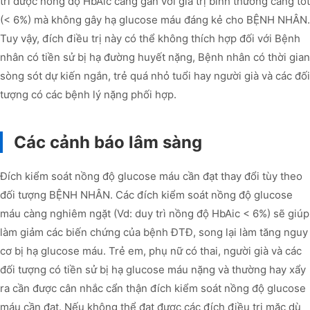
trì được nồng độ HbAlc càng gần với giá trị bình thường càng tốt
(< 6%) mà không gây hạ glucose máu đáng kẻ cho BỆNH NHÂN.
Tuy vậy, đích điều trị này có thể không thích hợp đối với Bệnh
nhân có tiền sử bị hạ đường huyết nặng, Bệnh nhân có thời gian
sòng sót dự kiến ngắn, trẻ quá nhỏ tuổi hay người già và các đối
tượng có các bệnh lý nặng phối hợp.
Các cảnh báo lâm sàng
Đích kiểm soát nồng độ glucose máu cần đạt thay đổi tùy theo
đối tượng BỆNH NHÂN. Các đích kiểm soát nồng độ glucose
máu càng nghiêm ngặt (Vd: duy trì nồng độ HbAic < 6%) sẽ giúp
làm giảm các biến chứng của bệnh ĐTĐ, song lại làm tăng nguy
cơ bị hạ glucose máu. Trẻ em, phụ nữ có thai, người già và các
đối tượng có tiền sử bị hạ glucose máu nặng và thường hay xẩy
ra cần được cân nhắc cẩn thận đích kiểm soát nồng độ glucose
máu cần đạt. Nếu không thể đạt được các đích điều trị mặc dù