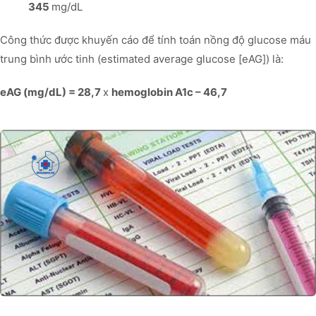
345
mg/dL
Công thức được khuyến cáo để tính toán nồng độ glucose máu
trung bình ước tinh (estimated average glucose [eAG]) là:
eAG (mg/dL) = 28,7
x
hemoglobin A1c – 46,7