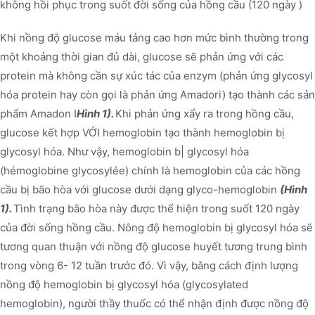
không hồi phục trong suốt đời sống của hồng cầu (120 ngày )
Khi nồng độ glucose máu tảng cao hơn mức bình thường trong
một khoảng thời gian đủ dài, glucose sẽ phản ứng với các
protein mà không cần sự xúc tác của enzym (phản ứng glycosyl
hóa protein hay còn gọi là phản ứng Amadori) tạo thành các sản
phẩm Amadon I
Hình 1).
Khi phản ứng xẩy ra trong hồng cầu,
glucose kết hợp VỚI hemoglobin tạo thành hemoglobin bị
glycosyl hóa. Như vậy, hemoglobin b| glycosyl hóa
(hémoglobine glycosylée) chính là hemoglobin của các hồng
cầu bị bão hòa với glucose dưới dạng glyco-hemoglobin
(Hình
1).
Tình trạng bão hòa này được thể hiện trong suốt 120 ngày
của đời sống hồng cầu. Nông độ hemoglobin bị glycosyl hóa sẽ
tương quan thuận với nồng độ glucose huyết tương trung bình
trong vòng 6- 12 tuần trước đó. Vì vậy, bằng cách định lượng
nồng độ hemoglobin bị glycosyl hóa (glycosylated
hemoglobin), người thầy thuốc có thể nhận định được nồng độ