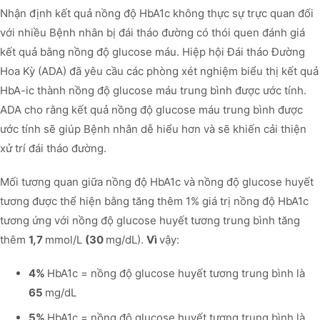
Nhận định kết quả nồng độ HbA1c không thực sự trực quan đối
với nhiều Bệnh nhân bị đái tháo đường có thói quen đánh giá
kết quả bằng nồng độ glucose máu. Hiệp hội Đái tháo Đường
Hoa Kỳ (ADA) đã yêu cầu các phòng xét nghiệm biểu thị kết quả
HbA-ic thành nồng độ glucose máu trung bình được ước tính.
ADA cho rằng kết quả nồng độ glucose máu trung bình được
ước tính sẽ giúp Bệnh nhân dễ hiểu hơn và sẽ khiến cải thiện
xử trí đái tháo đường.
Mối tương quan giữa nồng độ HbA1c và nồng độ glucose huyết
tương được thể hiện bằng tăng thêm 1% giá trị nồng độ HbA1c
tương ứng với nồng độ glucose huyết tương trung bình tăng
thêm
1,7
mmol/L
(30
mg/dL).
Vì
vậy:
4%
HbA1c = nồng độ glucose huyết tương trung bình là
65
mg/dL
5%
HbA1c = nồng độ glucose huyết tương trung bình là