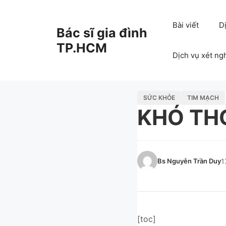
Chuyển
đến
Bài viết
D
Bác sĩ gia đình
nội
dung
TP.HCM
Dịch vụ xét ng
SỨC KHỎE
TIM MẠCH
KHÓ TH
Bs Nguyễn Trần Duy
1
[toc]