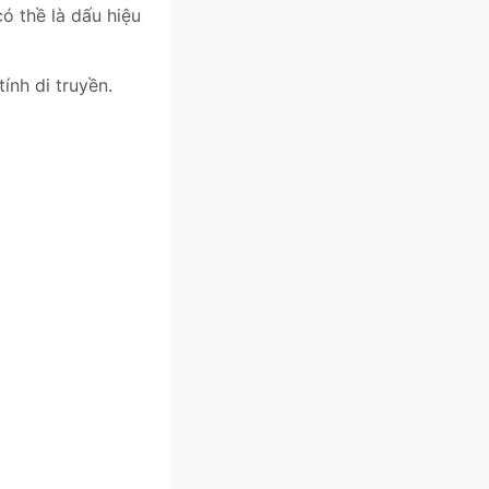
ó thề là dấu hiệu
ính di truyền.