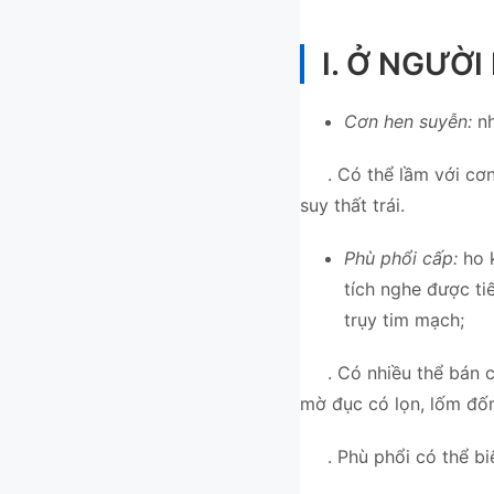
I. Ở NGƯỜI
Cơn hen suyễn:
nh
. Có thể lầm với cơn p
suy thất trái.
Phù phổi cấp:
ho k
tích nghe được ti
trụy tim mạch;
. Có nhiều thể bán cấp
mờ đục có lọn, lốm đốm
. Phù phổi có thể biế