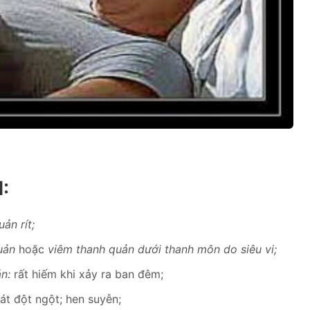
:
ản rít;
uản
hoặc
viêm thanh quản dưới thanh môn do siêu vi;
n:
rất hiếm khi xảy ra ban đêm;
át đột ngột; hen suyễn;