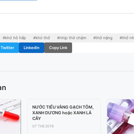
#khó hô hấp
#khó thở
#nhịp thở chậm
#thở nặng
#thở n
Twitter
LinkedIn
Copy Link
an
NƯỚC TIỂU VÀNG GẠCH TÔM,
XANH DƯƠNG hoặc XANH LÁ
CÂY
07 Th8 2019