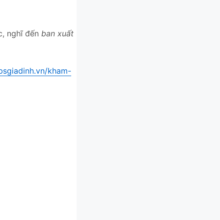
c, nghĩ đến
ban xuất
/bsgiadinh.vn/kham-