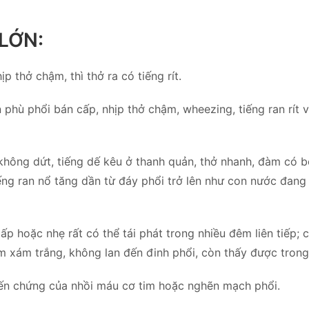
 LỚN:
ịp thở chậm, thì thở ra có tiếng rít.
hù phổi bán cấp, nhịp thở chậm, wheezing, tiếng ran rít v
hông dứt, tiếng dế kêu ở thanh quản, thở nhanh, đàm có bọ
ếng ran nổ tăng dần từ đáy phổi trở lên như con nước đang
 hoặc nhẹ rất có thể tái phát trong nhiều đêm liên tiếp; 
 xám trắng, không lan đến đinh phổi, còn thấy được trong
n chứng của nhồi máu cơ tim hoặc nghẽn mạch phổi.