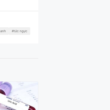
hanh
#tức ngực