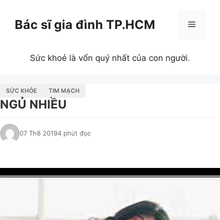
Chuyển
đến
Bác sĩ gia đình TP.HCM
Menu
nội
dung
Sức khoẻ là vốn quý nhất của con người.
SỨC KHỎE
TIM MẠCH
NGỦ NHIỀU
07 Th8 2019
4 phút đọc