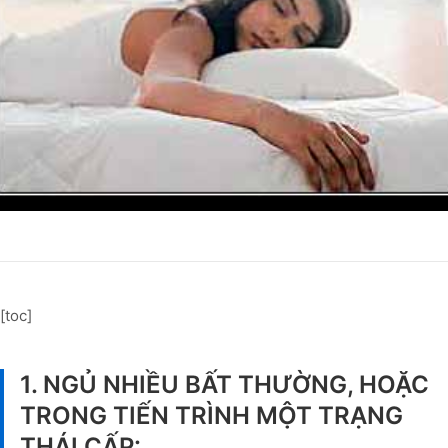
[toc]
1. NGỦ NHIỀU BẤT THƯỜNG, HOẶC
TRONG TIẾN TRÌNH MỘT TRẠNG
THÁI CẤP: