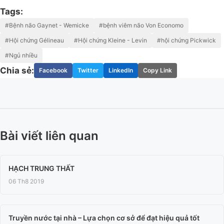
Tags:
#Bệnh não Gaynet - Wemicke
#bệnh viêm não Von Economo
#Hội chứng Gélineau
#Hội chứng Kleine - Levin
#hội chứng Pickwick
#Ngủ nhiều
Chia sẻ:
Facebook
Twitter
LinkedIn
Copy Link
Bài viết liên quan
HẠCH TRUNG THẤT
06 Th8 2019
Truyền nước tại nhà – Lựa chọn cơ sở để đạt hiệu quả tốt