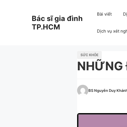
Chuyển
đến
Bài viết
D
Bác sĩ gia đình
nội
dung
TP.HCM
Dịch vụ xét ng
SỨC KHỎE
NHỮNG Đ
BS Nguyễn Duy Khán