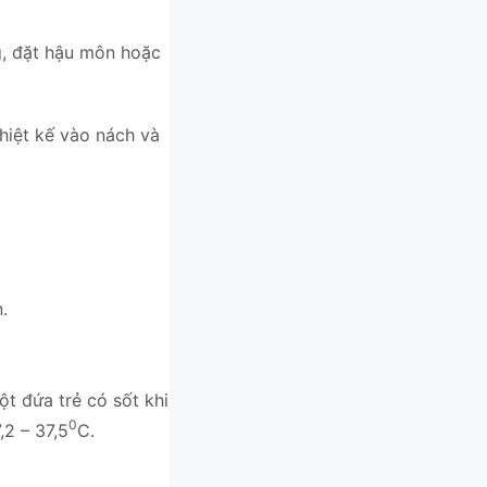
ng, đặt hậu môn hoặc
iệt kế vào nách và
.
̣t đứa trẻ có sốt khi
0
7,2 – 37,5
C.