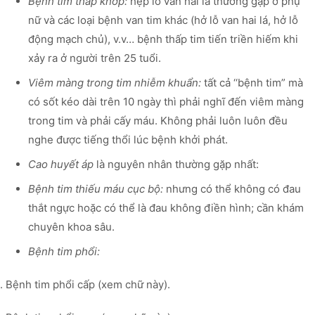
Bệnh tim thấp khớp:
hẹp lỗ van hai lá thường gặp ở phụ
nữ và các loại bệnh van tim khác (hở lỗ van hai lá, hở lỗ
động mạch chủ), v.v… bệnh thấp tim tiến triền hiếm khi
xảy ra ở người trên 25 tuổi.
Viêm màng trong tim nhiễm khuẩn:
tất cả ‘‘bệnh tim” mà
có sốt kéo dài trên 10 ngày thì phải nghĩ đến viêm màng
trong tim và phải cấy máu. Không phải luôn luôn đều
nghe được tiếng thổi lúc bệnh khởi phát.
Cao huyết áp
là nguyên nhân thường gặp nhất:
Bệnh tim thiếu máu cục bộ:
nhưng có thể không có đau
thắt ngực hoặc có thể là đau không điền hình; cần khám
chuyên khoa sâu.
Bệnh tim phổi:
. Bệnh tim phổi cấp (xem chữ này).