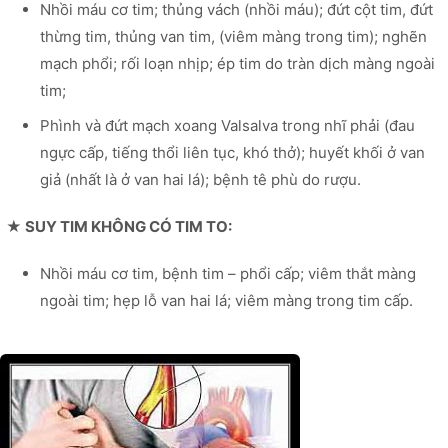
Nhồi máu cơ tim; thủng vách (nhồi máu); đứt cột tim, đứt
thừng tim, thủng van tim, (viêm màng trong tim); nghẽn
mạch phổi; rối loạn nhịp; ép tim do tràn dịch màng ngoài
tim;
Phình và đứt mạch xoang Valsalva trong nhĩ phải (đau
ngực cấp, tiếng thổi liên tục, khó thở); huyết khối ở van
giả (nhất là ở van hai lá); bệnh tê phù do rượu.
★ SUY TIM KHÔNG CÓ TIM TO:
Nhồi máu cơ tim, bệnh tim – phổi cấp; viêm thắt màng
ngoài tim; hẹp lỗ van hai lá; viêm màng trong tim cấp.