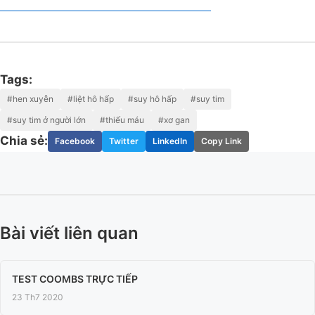
Tags:
#hen xuyễn
#liệt hô hấp
#suy hô hấp
#suy tim
#suy tim ở người lớn
#thiếu máu
#xơ gan
Chia sẻ:
Facebook
Twitter
LinkedIn
Copy Link
Bài viết liên quan
TEST COOMBS TRỰC TIẾP
23 Th7 2020