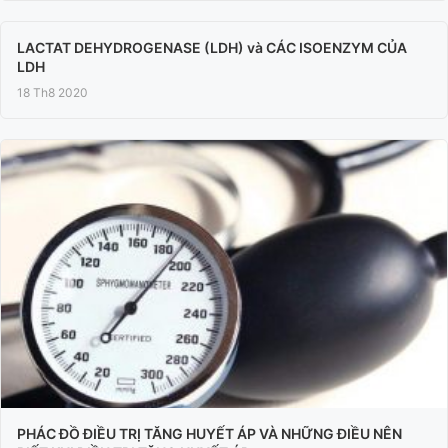
LACTAT DEHYDROGENASE (LDH) và CÁC ISOENZYM CỦA
LDH
18 Th8 2020
PHÁC ĐỒ ĐIỀU TRỊ TĂNG HUYẾT ÁP VÀ NHỮNG ĐIỀU NÊN