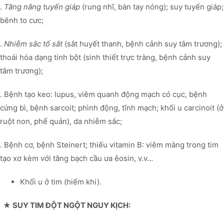
.
Tăng nâng tuyến giáp
(rung nhĩ, bàn tay nóng); suy tuyến giáp;
bênh to cưc;
.
Nhiễm sắc tố sắt
(sắt huyết thanh, bệnh cảnh suy tâm trương);
thoái hóa dạng tinh bột (sinh thiết trực tràng, bệnh cảnh suy
tâm trương);
. Bệnh tạo keo: lupus, viêm quanh động mạch có cục, bệnh
cứng bì, bệnh sarcoit; phình động, tĩnh mạch; khối u carcinoit (ở
ruột non, phế quản), da nhiễm sắc;
. Bệnh cơ, bệnh Steinert; thiếu vitamin B: viêm màng trong tim
tạo xơ kèm với tăng bạch cầu ưa êosin, v.v…
Khối u ở tim (hiếm khi).
★ SUY TIM ĐỘT NGỘT NGUY KỊCH: