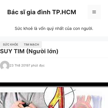
Chuyển
đến
Bác sĩ gia đình TP.HCM
Menu
nội
dung
Sức khoẻ là vốn quý nhất của con người.
SỨC KHỎE
TIM MẠCH
SUY TIM (Người lớn)
23 Th8 2019
7 phút đọc