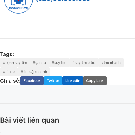
Tags:
#bệnh suy tim
#gan to
#suy tim
#suy tim ở trẻ
#thở nhanh
#tim to
#tim đập nhanh
Chia sẻ:
Facebook
Twitter
LinkedIn
Copy Link
Bài viết liên quan