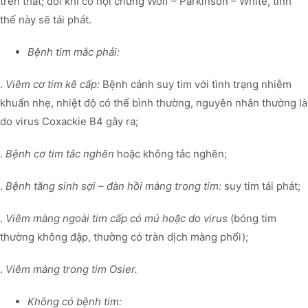
trên thất; đôi khi có hội chứng Wolf – Parkinson – White, tình
thế này sẽ tái phát.
Bệnh tim mắc phải:
.
Viêm cơ tim kẽ cấp:
Bệnh cảnh suy tim với tình trạng nhiễm
khuẩn nhẹ, nhiệt độ có thể bình thường, nguyên nhân thường là
do virus Coxackie B4 gây ra;
.
Bệnh cơ tim tắc nghẽn
hoặc không tắc nghẽn;
.
Bệnh tăng sinh sợi – đàn hồi màng trong tim:
suy tim tái phát;
.
Viêm màng ngoài tim cấp có mủ hoặc do virus
(bóng tim
thường không đập, thường có tràn dịch màng phổi);
.
Viêm màng trong tim Osier.
Không có bệnh tim: