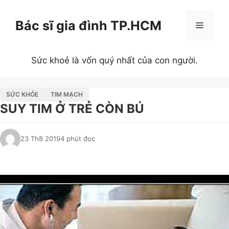
Chuyển
đến
Bác sĩ gia đình TP.HCM
Menu
nội
dung
Sức khoẻ là vốn quý nhất của con người.
SỨC KHỎE
TIM MẠCH
SUY TIM Ở TRẺ CÒN BÚ
23 Th8 2019
4 phút đọc