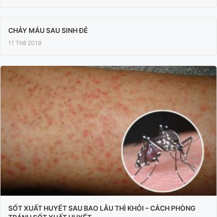
CHẢY MÁU SAU SINH ĐẺ
11 Th8 2019
SỐT XUẤT HUYẾT SAU BAO LÂU THÌ KHỎI – CÁCH PHÒNG