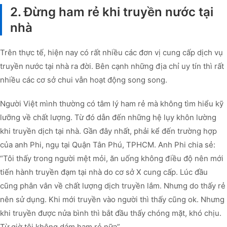
2. Đừng ham rẻ khi truyền nước tại
nhà
Trên thực tế, hiện nay có rất nhiều các đơn vị cung cấp dịch vụ
truyền nước tại nhà ra đời. Bên cạnh những địa chỉ uy tín thì rất
nhiều các cơ sở chui vẫn hoạt động song song.
Người Việt mình thường có tâm lý ham rẻ mà không tìm hiểu kỹ
lưỡng về chất lượng. Từ đó dẫn đến những hệ lụy khôn lường
khi truyền dịch tại nhà. Gần đây nhất, phải kể đến trường hợp
của anh Phi, ngụ tại Quận Tân Phú, TPHCM. Anh Phi chia sẻ:
“Tôi thấy trong người mệt mỏi, ăn uống không điều độ nên mới
tiến hành truyền đạm tại nhà do cơ sở X cung cấp. Lúc đầu
cũng phân vân về chất lượng dịch truyền lắm. Nhưng do thấy rẻ
nên sử dụng. Khi mới truyền vào người thì thấy cũng ok. Nhưng
khi truyền được nửa bình thì bắt đầu thấy chóng mặt, khó chịu.
Từ giờ tôi không dám ham rẻ nữa”.