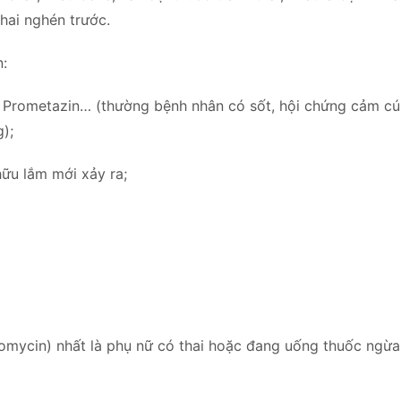
hai nghén trước.
n:
), Prometazin… (thường bệnh nhân có sốt, hội chứng cảm cú
);
i hữu lắm mới xảy ra;
ndomycin) nhất là phụ nữ có thai hoặc đang uống thuốc ngừa 