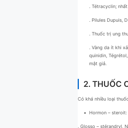
. Tétracyclin; nhấ
. Pilules Dupuis,
. Thuốc trị ung t
. Vàng da ít khi x
quinidin, Tégréto
mật giả.
2. THUỐC C
Có khá nhiều loại thuốc
Hormon – steroit:
. Glosso – stérandryl, N