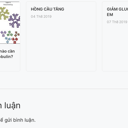
HỒNG CẦU TĂNG
GIẢM GLU
EM
04 Th8 2019
07 Th8 2019
 nào cần
obulin?
h luận
ể gửi bình luận.