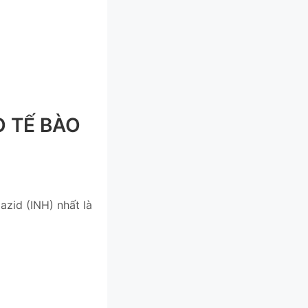
O TẾ BÀO
azid (INH) nhất là