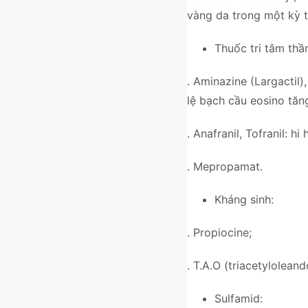
vàng da trong một kỳ t
Thuốc tri tâm thầ
. Aminazine (Largactil
lệ bạch cầu eosino tăng
. Anafranil, Tofranil: h
. Mepropamat.
Kháng sinh:
. Propiocine;
. T.A.O (triacetylolea
Sulfamid: