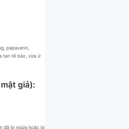
ng, papaverin,
a tan tế bào, vừa ứ
mật giả):
hân đã bị ngứa hoặc bị