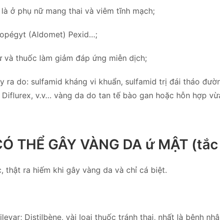
t là ở phụ nữ mang thai và viêm tĩnh mạch;
 Dopégyt (Aldomet) Pexid…;
hư và thuốc làm giảm đáp ứng miễn dịch;
ảy ra do: sulfamid kháng vi khuẩn, sulfamid trị đái tháo đườ
l, Diflurex, v.v… vàng da do tan tế bào gan hoặc hỗn hợp vừ
Ó THỂ GÂY VÀNG DA ứ MẬT (tắc 
, thật ra hiếm khi gây vàng da và chỉ cá biệt.
ilevar; Distilbène, vài loại thuốc tránh thai, nhất là bệnh n