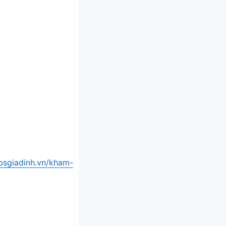
/bsgiadinh.vn/kham-