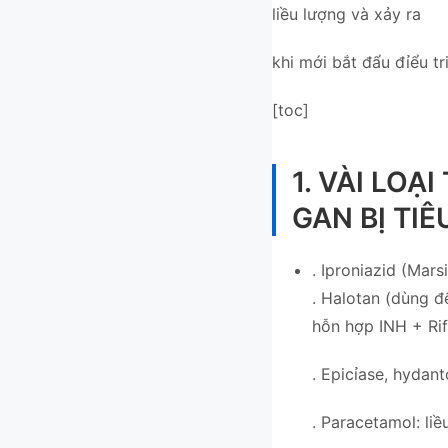
liều lượng và xảy ra
khi mới bắt đẩu đỉểu tri
[toc]
1. VÀI LO
GAN BỊ TIÊU
. Iproniazid (Mars
. Halotan (dùng đ
hỗn hợp INH + Rif
. Epicỉase, hydant
. Paracetamol: liề