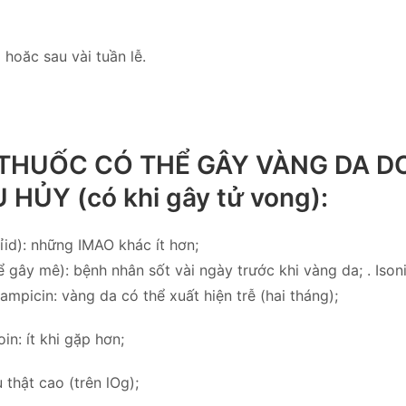
 hoăc sau vài tuần lễ.
ẠI THUỐC CÓ THỂ GÂY VÀNG DA D
 HỦY (có khi gây tử vong):
iỉid): những IMAO khác ít hơn;
ể gây mê): bệnh nhân sốt vài ngày trước khi vàng da; . Isoni
ampicin: vàng da có thể xuất hiện trễ (hai tháng);
oin: ít khi gặp hơn;
u thật cao (trên lOg);