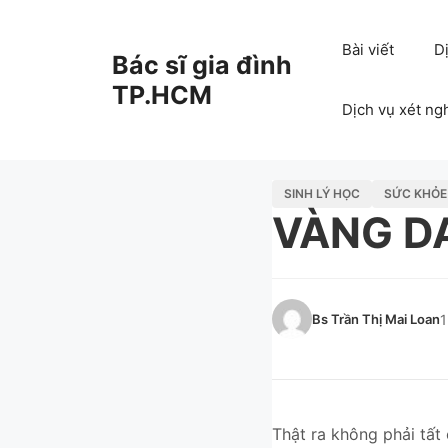
Chuyển
đến
Bài viết
D
Bác sĩ gia đình
nội
dung
TP.HCM
Dịch vụ xét ng
SINH LÝ HỌC
SỨC KHỎE
VÀNG D
Bs Trần Thị Mai Loan
1
Thật ra không phải tất