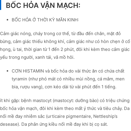
BỐC HỎA VẬN MẠCH:
BỐC HỎA Ở THỜI KỲ MÃN KINH:
Cảm giác nóng, cháy trong cơ thể, từ đầu đến chân, mặt đỏ
bừng, cảm giác thiếu không khí, cảm giác như có hòn chẹn ở cổ
họng, ù tai, thời gian từ 1 đến 2 phút, đôi khi kèm theo cảm giác
yếu trong người, xanh tái, vã mồ hôi.
CƠN HISTAMIN và bốc hỏa do vài thức ăn có chứa chất
tyramin (như phó mát có nhiều mùi nồng, cá mắm, men
bia, rượu vang), cơn kéo dài từ vài phút đến 1 tiếng.
ít khi gặp: bệnh mastocyt (mastocyt: dưỡng bào) có triệu chứng
bốc hỏa vận mạch, đôi khi kèm theo mất ý thức và tiêu chảy. Da
nổi mề đay nhiễm sắc (urticaire pigmentaire, Nettleship’s
desease). Da phản ứng kiều nổi mề đay khi bị cọ sát.