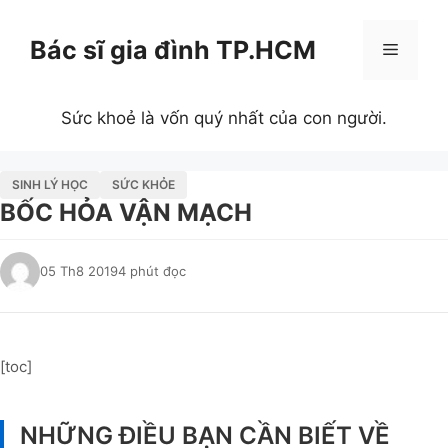
Chuyển
đến
Bác sĩ gia đình TP.HCM
Menu
nội
dung
Sức khoẻ là vốn quý nhất của con người.
SINH LÝ HỌC
SỨC KHỎE
BỐC HỎA VẬN MẠCH
05 Th8 2019
4 phút đọc
[toc]
NHỮNG ĐIỀU BẠN CẦN BIẾT VỀ