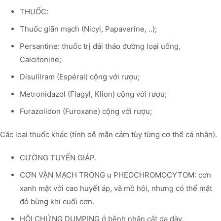
THUỐC:
Thuốc giãn mạch (Nicyl, Papaverine, ..);
Persantine: thuốc trị đái tháo đường loại uống,
Calcitonine;
Disulílram (Espéral) cộng với rượu;
Metronidazol (Flagyl, Klion) cộng với rượu;
Furazolidon (Furoxane) cộng với rượu;
Các loại thuốc khác (tính dễ mẫn cảm tùy từng cơ thể cá nhân).
CƯỜNG TUYẾN GIÁP.
CƠN VẬN MẠCH TRONG u PHEOCHROMOCYTOM: cơn
xanh mặt với cao huyết áp, vã mồ hôi, nhưng có thể mặt
đỏ bừng khi cuối cơn.
HỘI CHỨNG DUMPING ở bệnh nhân cắt dạ dày.