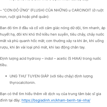
– “CƠN ĐỎ ỬNG” (FLUSH) CỦA NHỮNG u CARCINOIT (ở ruột
non, ruột già hoặc phế quản):
Ban đỏ tím ở đầu và cổ với cảm giác nóng dữ dội, tim nhanh, áp
huyết hạ, đôi khi khó thở kiều hen suyễn, tiêu chảy, chảy nước
mắt và phù quanh hốc mắt; cơn thường xảy ra khi ăn, khi uống
rượu, khi ăn vài loại phó mát, khi lao động chân tay.
Định lượng acid hydroxy – indol – acetic (5 HIAA) trong nước
tiều.
UNG THƯ TUYEN GIÁP (với tiêu chảy) định lượng
thyrocalcitonin.
Bạn có thể tìm hiểu thêm về dịch vụ của trung tâm bác sĩ gia
đình tại đây:
https://bsgiadinh.vn/kham-benh-tai-nha/