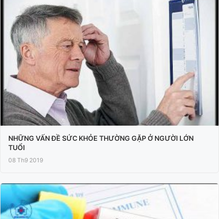
NHỮNG VẤN ĐỀ SỨC KHỎE THƯỜNG GẶP Ở NGƯỜI LỚN
TUỔI
08 Th9 2019