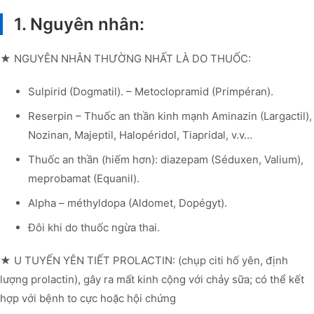
1. Nguyên nhân:
★ NGUYÊN NHÂN THƯỜNG NHẤT LÀ DO THUỐC:
Sulpirid (Dogmatil). – Metoclopramid (Primpéran).
Reserpin – Thuốc an thần kinh mạnh Aminazin (Largactil),
Nozinan, Majeptil, Halopéridol, Tiapridal, v.v…
Thuốc an thần (hiếm hơn): diazepam (Séduxen, Valium),
meprobamat (Equanil).
Alpha – méthyldopa (Aldomet, Dopégyt).
Đôi khi do thuốc ngừa thai.
★ U TUYẾN YÊN TIẾT PROLACTIN: (chụp citi hố yên, định
lượng prolactin), gây ra mất kinh cộng với chảy sữa; có thể kết
hợp với bệnh to cực hoặc hội chứng