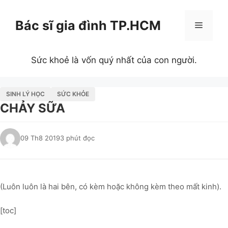
Chuyển
đến
Bác sĩ gia đình TP.HCM
Menu
nội
dung
Sức khoẻ là vốn quý nhất của con người.
SINH LÝ HỌC
SỨC KHỎE
CHẢY SỮA
09 Th8 2019
3 phút đọc
(Luôn luôn là hai bên, có kèm hoặc không kèm theo mất kinh).
[toc]