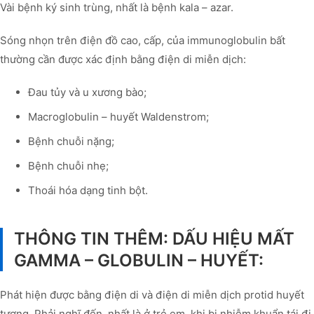
Vài bệnh ký sinh trùng, nhất là bệnh kala – azar.
Sóng nhọn trên điện đồ cao, cấp, của immunoglobulin bất
thường cần được xác định bằng điện di miễn dịch:
Đau tủy và u xương bào;
Macroglobulin – huyết Waldenstrom;
Bệnh chuỗi nặng;
Bệnh chuỗi nhẹ;
Thoái hóa dạng tinh bột.
THÔNG TIN THÊM: DẤU HIỆU MẤT
GAMMA – GLOBULIN – HUYẾT:
Phát hiện được bằng điện di và điện di miễn dịch protid huyết
tương. Phải nghĩ đến, nhất là ở trẻ em, khi bị nhiễm khuẩn tái đi