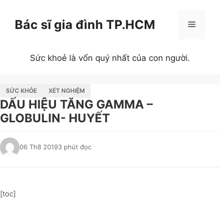
Chuyển
đến
Bác sĩ gia đình TP.HCM
Menu
nội
dung
Sức khoẻ là vốn quý nhất của con người.
SỨC KHỎE
XÉT NGHIỆM
DẤU HIỆU TĂNG GAMMA –
GLOBULIN- HUYẾT
06 Th8 2019
3 phút đọc
[toc]