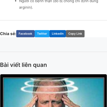
Người có bệnh thận (do bị chống chi định dùng
arginin).
Chia sẻ:
Facebook
Twitter
LinkedIn
Copy Link
Bài viết liên quan