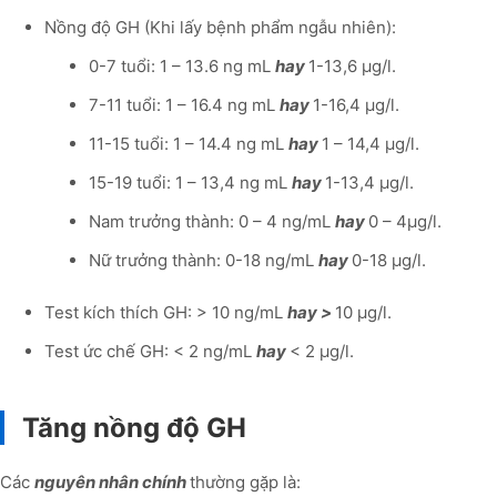
Nồng độ GH (Khi lấy bệnh phẩm ngẫu nhiên):
0-7 tuổi: 1 – 13.6 ng mL
hay
1-13,6 µg/l.
7-11 tuổi: 1 – 16.4 ng mL
hay
1-16,4 µg/l.
11-15 tuổi: 1 – 14.4 ng mL
hay
1 – 14,4 µg/l.
15-19 tuổi: 1 – 13,4 ng mL
hay
1-13,4 µg/l.
Nam trưởng thành: 0 – 4 ng/mL
hay
0 – 4µg/l.
Nữ trưởng thành: 0-18 ng/mL
hay
0-18 µg/l.
Test kích thích GH: > 10 ng/mL
hay >
10 µg/l.
Test ức chế GH: < 2 ng/mL
hay
< 2 µg/l.
Tăng nồng độ GH
Các
nguyên nhân chính
thường gặp là: