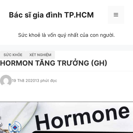
Chuyển
đến
Bác sĩ gia đình TP.HCM
Menu
nội
dung
Sức khoẻ là vốn quý nhất của con người.
SỨC KHỎE
XÉT NGHIỆM
HORMON TĂNG TRƯỞNG (GH)
19 Th8 2020
13 phút đọc