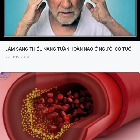
LÂM SÀNG THIỂU NĂNG TUẦN HOÀN NÃO Ở NGƯỜI CÓ TUỔI
22 Th12 2019