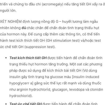
triển và chứng to đầu chi (acromegaly) nếu tăng tiết GH xẩy ra ở
người lớn.
XÉT NGHIỆM định lượng nồng độ G – huyết tương làm ngẫu
nhiên không
đủ
chắc chắn để chẩn đoán tình trạng thiếu hụt
của hormon này. Để cung cấp thêm các thông tin, có thể tiến
hành test kích thích tiết GH (GH stimulation test) và/hoặc test
ức chế tiết GH (suppression test).
Test kích thích tiết GH
được tiến hành để chẩn đoán tình
trạng thiếu hụt hormon tăng trưởng. Một oat các phương
pháp được sử dụng để kích thích bài tiết GH (Vd dùng
insulin gây tình trạng hạ glucose máu [insulin-induced
hypoglycerr a] gắng sức thể lực rất mạnh và dùng thuốc
như arginin hydrochlorìd, glucagon, levodopa và clonidin
hydrochlorid).
Test ức chế tiết GH
được tiến hành để chẩn đoán tình