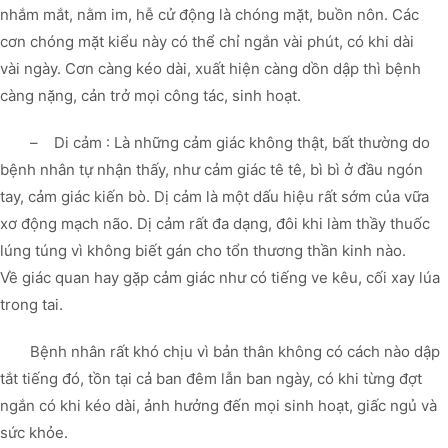
nhắm mắt, nằm im, hễ cử động là chóng mặt, buồn nôn. Các
cơn chóng mặt kiểu này có thể chỉ ngắn vài phút, có khi dài
vài ngày. Cơn càng kéo dài, xuất hiện càng dồn dập thì bệnh
càng nặng, cản trở mọi công tác, sinh hoạt.
– Di cảm : Là những cảm giác không thật, bất thường do
bệnh nhân tự nhận thấy, như cảm giác tê tê, bì bì ở đầu ngón
tay, cảm giác kiến bò. Dị cảm là một dấu hiệu rất sớm của vữa
xơ động mạch não. Dị cảm rất đa dạng, đôi khi làm thầy thuốc
lúng túng vì không biết gán cho tổn thương thần kinh nào.
Về giác quan hay gặp cảm giác như có tiếng ve kêu, cối xay lúa
trong tai.
Bệnh nhân rất khó chịu vì bản thân không có cách nào dập
tắt tiếng đó, tồn tại cả ban đêm lẫn ban ngày, có khi từng đợt
ngắn có khi kéo dài, ảnh hưởng đến mọi sinh hoạt, giấc ngủ và
sức khỏe.