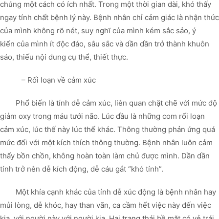
chúng một cách có ích nhất. Trong một thời gian dài, khó thấy
ngay tính chất bệnh lý này. Bệnh nhân chỉ cảm giác là nhận thức
của mình không rõ nét, suy nghĩ của mình kém sắc sảo, ý
kiến của mình ít độc đáo, sâu sắc và dần dần trở thành khuôn
sáo, thiếu nội dung cụ thể, thiết thực.
– Rối loạn về cảm xúc
Phổ biến là tính dễ cảm xúc, liên quan chặt chẽ với mức độ
giảm oxy trong máu tưới não. Lúc đầu là những com rối loạn
cảm xúc, lúc thế này lúc thế khác. Thông thường phản ứng quá
mức đối với một kích thích thông thường. Bệnh nhân luôn cảm
thấy bồn chồn, không hoàn toàn làm chủ được mình. Dần dần
tính trở nên dễ kích động, dễ cáu gắt “khó tính”.
Một khía cạnh khác của tính dễ xúc động là bệnh nhân hay
mủi lòng, dễ khóc, hay than vãn, ca cầm hết việc này đến việc
kia, với người này với người kia. Hai trạng thái bề mặt có vẻ trái