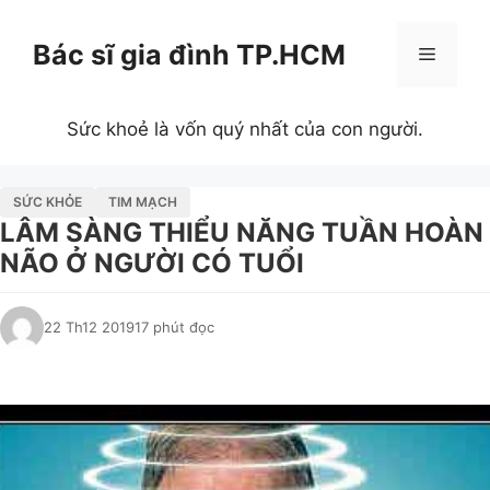
Chuyển
đến
Bác sĩ gia đình TP.HCM
Menu
nội
dung
Sức khoẻ là vốn quý nhất của con người.
SỨC KHỎE
TIM MẠCH
LÂM SÀNG THIỂU NĂNG TUẦN HOÀN
NÃO Ở NGƯỜI CÓ TUỔI
22 Th12 2019
17 phút đọc