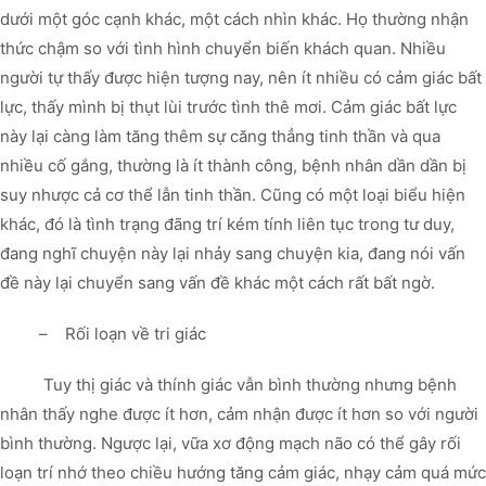
dưới một góc cạnh khác, một cách nhìn khác. Họ thường nhận
thức chậm so với tình hình chuyển biến khách quan. Nhiều
người tự thấy được hiện tượng nay, nên ít nhiều có cảm giác bất
lực, thấy mình bị thụt lùi trước tình thê mơi. Cảm giác bất lực
này lại càng làm tăng thêm sự căng thẳng tinh thần và qua
nhiều cố gắng, thường là ít thành công, bệnh nhân dần dần bị
suy nhược cả cơ thể lẫn tinh thần. Cũng có một loại biểu hiện
khác, đó là tình trạng đãng trí kém tính liên tục trong tư duy,
đang nghĩ chuyện này lại nhảy sang chuyện kia, đang nói vấn
đề này lại chuyển sang vấn đề khác một cách rất bất ngờ.
– Rối loạn về tri giác
Tuy thị giác và thính giác vẫn bình thường nhưng bệnh
nhân thấy nghe được ít hơn, cảm nhận được ít hơn so với người
bình thường. Ngược lại, vữa xơ động mạch não có thể gây rối
loạn trí nhớ theo chiều hướng tăng cảm giác, nhạy cảm quá mức