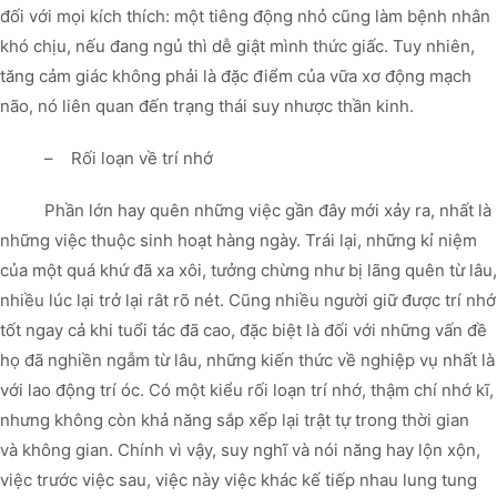
đối với mọi kích thích: một tiêng động nhỏ cũng làm bệnh nhân
khó chịu, nếu đang ngủ thì dễ giật mình thức giấc. Tuy nhiên,
tăng cảm giác không phải là đặc điểm của vữa xơ động mạch
não, nó liên quan đến trạng thái suy nhược thần kinh.
– Rối loạn về trí nhớ
Phần lớn hay quên những việc gần đây mới xảy ra, nhất là
những việc thuộc sinh hoạt hàng ngày. Trái lại, những kỉ niệm
của một quá khứ đã xa xôi, tưởng chừng như bị lãng quên từ lâu,
nhiều lúc lại trở lại rât rõ nét. Cũng nhiều người giữ được trí nhớ
tốt ngay cả khi tuổi tác đã cao, đặc biệt là đối với những vấn đề
họ đã nghiền ngẫm từ lâu, những kiến thức về nghiệp vụ nhất là
với lao động trí óc. Có một kiểu rối loạn trí nhớ, thậm chí nhớ kĩ,
nhưng không còn khả năng sắp xếp lại trật tự trong thời gian
và không gian. Chính vì vậy, suy nghĩ và nói năng hay lộn xộn,
việc trước việc sau, việc này việc khác kế tiếp nhau lung tung