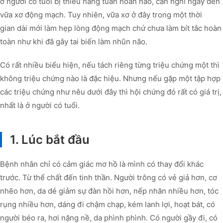
ở người có tuổi bị thiểu năng tuần hoàn não, cần nghĩ ngay đến
vữa xơ động mạch. Tuy nhiên, vữa xơ ở đây trong một thời
gian dài mới làm hẹp lòng động mạch chứ chưa làm bít tắc hoàn
toàn như khi đã gây tai biến làm nhũn não.
Có rất nhiều biểu hiện, nếu tách riêng từng triệu chứng một thì
không triệu chứng nào là đặc hiệu. Nhưng nếu gặp một tập hợp
các triệu chứng như nêu dưới đây thì hội chứng đó rất có giá trị,
nhất là ở người có tuổi.
1. Lúc bắt đầu
Bệnh nhân chỉ có cảm giác mơ hồ là mình có thay đổi khác
trước. Từ thể chất đến tinh thần. Người trông có vẻ giả hơn, cơ
nhẽo hơn, da dẻ giảm sự đàn hồi hơn, nếp nhăn nhiều hơn, tóc
rụng nhiều hơn, dáng đi chậm chạp, kém lanh lợi, hoạt bát, có
người béo ra, hơi nặng nề, da phình phình. Có người gầy đi, có