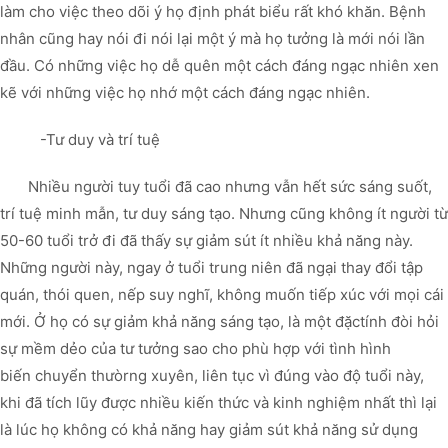
làm cho việc theo dõi ý họ định phát biểu rất khó khăn. Bệnh
nhân cũng hay nói đi nói lại một ý mà họ tưởng là mới nói lần
đầu. Có những việc họ dễ quên một cách đáng ngạc nhiên xen
kẽ với những việc họ nhớ một cách đáng ngạc nhiên.
-Tư duy và trí tuệ
Nhiều người tuy tuổi đã cao nhưng vẫn hết sức sáng suốt,
trí tuệ minh mẫn, tư duy sáng tạo. Nhưng cũng không ít người từ
50-60 tuổi trở đi đã thấy sự giảm sút ít nhiều khả năng này.
Những người này, ngay ở tuổi trung niên đã ngại thay đổi tập
quán, thói quen, nếp suy nghĩ, không muốn tiếp xúc với mọi cái
mới. Ở họ có sự giảm khả năng sáng tạo, là một đặctính đòi hỏi
sự mềm dẻo của tư tưởng sao cho phù hợp với tình hình
biến chuyển thưòrng xuyên, liên tục vì đúng vào độ tuổi này,
khi đã tích lũy được nhiều kiến thức và kinh nghiệm nhất thì lại
là lúc họ không có khả năng hay giảm sút khả năng sử dụng