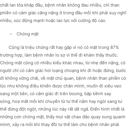
chất lan tỏa khắp đầu, bệnh nhân không đau nhiều, chỉ than
phiền có cảm giác căng nặng ở trong đầu mỗi khi phải suy nghĩ
nhiều, xúc động mạnh hoặc lao lực với cường độ cao.
– Chóng mặt
Cũng là triệu chứng rất hay gặp vì nó có mặt trong 87%
trường hợp, làm bệnh nhân lo sợ vì thế đi khám thầy thuốc.
Chóng mặt cũng có nhiều kiểu khác nhau, từ nhẹ đến nặng, có
người chỉ có cảm giác hơi loạng choạng khi đi hoặc đứng, bước
đi không vững chãi, về mặt chủ quan, bệnh nhân than phiền có
lúc như không điều khiển được chân mình, muốn đi xiêu vẹo
sang một bên, có cảm giác đi trên boong, bập bềnh say
sóng, hoa mắt mỗi khi chuyển từ tư thế nằm hay ngòi sang tư
thế đứng đột ngột, những lúc này rất dễ ngã. Điển hình nhất là
những cơn chóng mặt, thấy mọi vật chao đảo quay xung quanh
mình, xảy ra mỗi khi thay đồi tư thế làm cho bệnh nhân phải