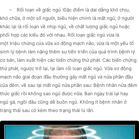
– Rối loạn về giấc ngủ :Đặc điểm là dai dẳng khó chịu,
khó chữa, ở một số người, biểu hiện chính là mất ngủ; ở người
khác lại là rối loạn về nhịp ngủ, về chất lượng giấc ngủ hoặc
phối hợp các kiểu đó với nhau. Rối loạn giấc ngủ vừa là
một triệu chứng của vữa xơ động mạch não, vừa là một yếu tố
sinh lý bệnh làm nặng thêm sự tiến triển của quá trình bệnh lý
cơ bản, làm xuất hiện các biến chứng thứ phát. Các biến chứng
thứ phát, ngược trở lại, lại làm rối loạn giấc ngủ. Vữa xơ động
mạch não giai đoạn đầu thường gây mất ngủ và nửa phần đầu
của đêm. về sau lại mất ngủ nửa phần sau: Bệnh nhân nửa đêm
thức giấc rồi không sao ngủ được nữa. Ban ngày trái lại hay
ngủ gà, ngồi đâu cũng dễ buồn ngủ. Không ít bệnh nhân ở
trạng thái sau có kèm theo trạng thái lú lẫn.