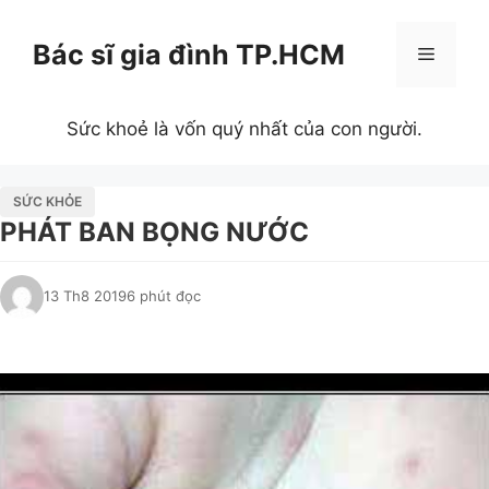
Chuyển
đến
Bác sĩ gia đình TP.HCM
Menu
nội
dung
Sức khoẻ là vốn quý nhất của con người.
SỨC KHỎE
PHÁT BAN BỌNG NƯỚC
13 Th8 2019
6 phút đọc