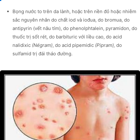
Bọng nước to trên da lành, hoặc trên nền đỏ hoặc nhiễm
sắc nguyên nhân do chất iod và iođua, do bromua, do
antipyrin (vết nâu tím), do phenolphtalein, pyramidon, do
thuốc trị sốt rét, do barbituric với liều cao, do acid
nalidixic
(Négram)
, do acid pipemidic
(Pipram),
do
sulfamid trị đái tháo đường.