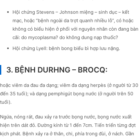
Hội chứng Stevens – Johnson miệng – sinh dục – kết
mạc, hoặc “bệnh ngoài da trợt quanh nhiều lỗ”, có hoặc
không có biểu hiện ở phổi với nguyên nhân còn đang bàn
cãi: do mycoplasma? do không dung nạp thuốc?
Hội chứng Lyell: bệnh bong biểu bì hợp lưu nặng.
3. BỆNH DURHNG – BROCQ:
hoặc viêm da đau đa dạng; viêm đa dạng herpès (ở người từ 30
đến 35 tuổi); và dạng pemphigút bọng nước (ở người trên 50
tuổi).
Ngứa, nóng rát, đau xảy ra trước bọng nước, bọng nước xuất
hiện trên dát đỏ. Đường kính từ 1 đến 7cm. Tiến triển từng đợt
kịch phát. Bệnh xảy ra ở thân, chi, phía trong đùi, ở nách. Gần