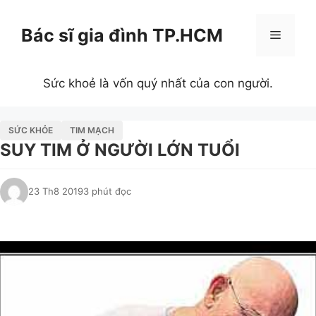
Chuyển
đến
Bác sĩ gia đình TP.HCM
Menu
nội
dung
Sức khoẻ là vốn quý nhất của con người.
SỨC KHỎE
TIM MẠCH
SUY TIM Ở NGƯỜI LỚN TUỔI
23 Th8 2019
3 phút đọc