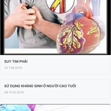
SUY TIM PHẢI
23 Th8 2019
SỬ DỤNG KHÁNG SINH Ở NGƯỜI CAO TUỔI
08 Th10 2019