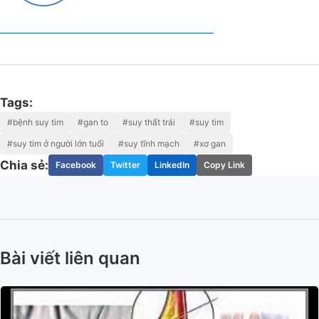
Tags:
#bệnh suy tim
#gan to
#suy thất trái
#suy tim
#suy tim ở người lớn tuổi
#suy tĩnh mạch
#xơ gan
Chia sẻ:
Facebook
Twitter
LinkedIn
Copy Link
Bài viết liên quan