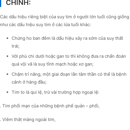
CHÍNH:
Các dấu hiệu riêng biệt của suy tim ở người lớn tuổi cũng giống
như các dấu hiệu suy tim ở các lứa tuổi khác:
Chứng ho ban đêm là dấu hiệu xảy ra sớm của suy thất
trái;
Với phù chi dưới hoặc gan to thì không đưa ra chẩn đoán
quá vội vã là suy tĩnh mạch hoặc xơ gan;
Chậm trí năng, một giai đoạn lẫn tâm thần có thể là bệnh
cảnh ở hàng đầu;
Tim to là qui lệ, trừ vài trường hợp ngoại lệ:
. Tim phổi mạn của những bệnh phế quản – phổi,
. Viêm thắt màng ngoài tim,