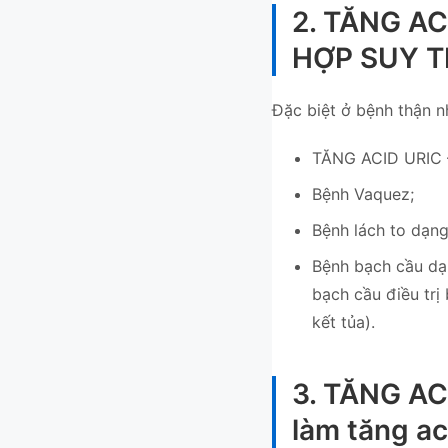
2. TĂNG A
HỢP SUY 
Đặc biệt ở bệnh thận n
TĂNG ACID URIC
Bệnh Vaquez;
Bệnh lách to dạng
Bệnh bạch cầu dạn
bạch cầu điều trị 
kết tủa).
3. TĂNG AC
làm tăng aci