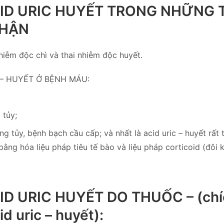
CID URIC HUYẾT TRONG NHỮNG
THẬN
hiễm độc chì và thai nhiễm độc huyết.
 – HUYẾT Ở BỆNH MÁU:
 tủy;
g tủy, bệnh bạch cầu cấp; và nhất là acid uric – huyết rất
bằng hóa liệu pháp tiêu tế bào và liệu pháp corticoid (đôi k
ID URIC HUYẾT DO THUỐC – (chí
d uric – huyết):