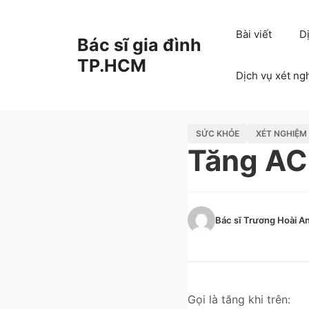
Chuyển
đến
Bài viết
D
Bác sĩ gia đình
nội
dung
TP.HCM
Dịch vụ xét ng
SỨC KHỎE
XÉT NGHIỆM
Tăng AC
Bác sĩ Trương Hoài A
Gọi là tăng khi trên: