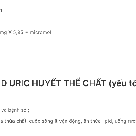
1
1 mg X 5,95 = micromol
ID URIC HUYẾT THỂ CHẤT (yếu tố 
và bệnh sỏi;
á thừa chất, cuộc sống ít vận động, ăn thừa lipid, uống rượ