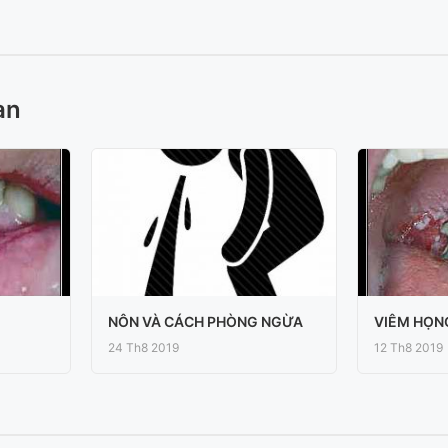
an
NÔN VÀ CÁCH PHÒNG NGỪA
VIÊM HỌN
24 Th8 2019
12 Th8 2019