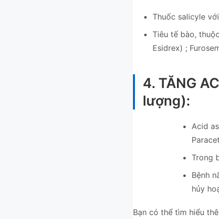
Thuốc salicyle vớ
Tiêu tế bào, thuộc
Esidrex) ; Furosemi
4. TĂNG AC
lượng):
Acid as
Paracet
Trong b
Bệnh nã
hủy hoạ
Bạn có thể tìm hiểu thê