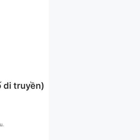
di truyền)
u.