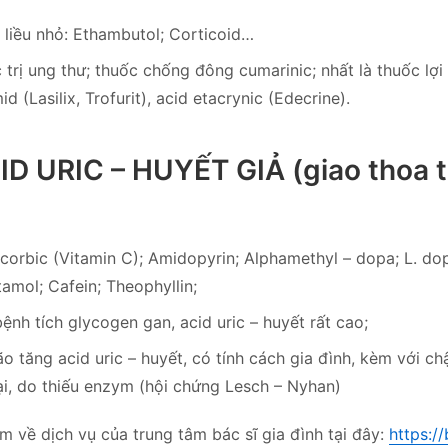
i liều nhỏ: Ethambutol; Corticoid…
 trị ung thư; thuốc chống đông cumarinic; nhất là thuốc lợi ti
d (Lasilix, Trofurit), acid etacrynic (Edecrine).
ID URIC – HUYẾT GIẢ (giao thoa t
corbic (Vitamin C); Amidopyrin; Alphamethyl – dopa; L. do
amol; Cafein; Theophyllin;
ệnh tích glycogen gan, acid uric – huyết rất cao;
o tăng acid uric – huyết, có tính cách gia đình, kèm với c
i, do thiếu enzym (hội chứng Lesch – Nyhan)
m về dịch vụ của trung tâm bác sĩ gia đình tại đây:
https:/