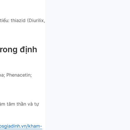
ểu: thiazid (Diurilix,
rong định
pa; Phenacetin;
hậm tâm thần và tự
/bsgiadinh.vn/kham-