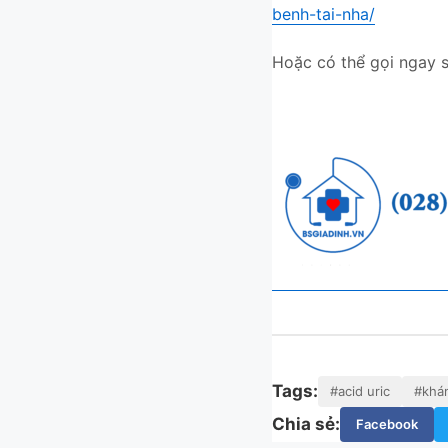
benh-tai-nha/
Hoặc có thể gọi ngay s
Tags:
#acid uric
#khá
Chia sẻ:
Facebook