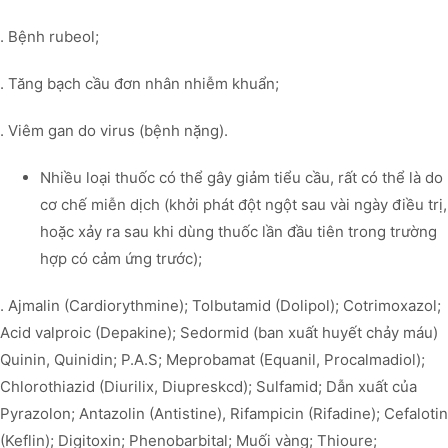
. Bệnh rubeol;
. Tăng bạch cầu đơn nhân nhiễm khuẩn;
. Viêm gan do virus (bệnh nặng).
Nhiều loại thuốc có thể gây giảm tiểu cầu, rất có thể là do
cơ chế miễn dịch (khởi phát đột ngột sau vài ngày điều trị,
hoặc xảy ra sau khi dùng thuốc lần đầu tiên trong trường
hợp có cảm ứng trước);
. Ajmalin (Cardiorythmine); Tolbutamid (Dolipol); Cotrimoxazol;
Acid valproic (Depakine); Sedormid (ban xuất huyết chảy máu)
Quinin, Quinidin; P.A.S; Meprobamat (Equanil, Procalmadiol);
Chlorothiazid (Diurilix, Diupreskcd); Sulfamid; Dẫn xuất của
Pyrazolon; Antazolin (Antistine), Rifampicin (Rifadine); Cefalotin
(Keflin); Digitoxin; Phenobarbital; Muối vàng; Thioure;