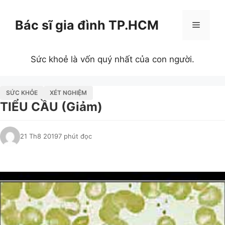
Chuyển
đến
Bác sĩ gia đình TP.HCM
Menu
nội
dung
Sức khoẻ là vốn quý nhất của con người.
SỨC KHỎE
XÉT NGHIỆM
TIỂU CẦU (Giảm)
21 Th8 2019
7 phút đọc