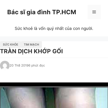
Chuyển
đến
Bác sĩ gia đình TP.HCM
Menu
nội
dung
Sức khoẻ là vốn quý nhất của con người.
SỨC KHỎE
TIM MẠCH
TRÀN DỊCH KHỚP GỐI
20 Th8 2019
6 phút đọc