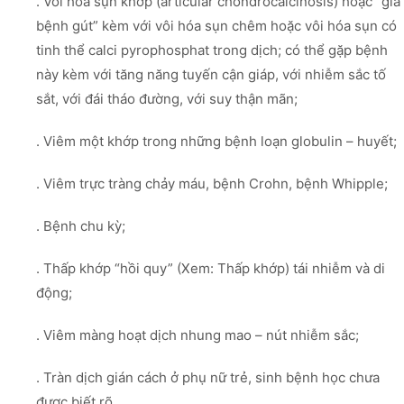
. Vôi hóa sụn khớp (articular chondrocalcinosis) hoặc “giả
bệnh gút” kèm với vôi hóa sụn chêm hoặc vôi hóa sụn có
tinh thể calci pyrophosphat trong dịch; có thể gặp bệnh
này kèm với tăng năng tuyến cận giáp, với nhiễm sắc tố
sắt, với đái tháo đường, với suy thận mãn;
. Viêm một khớp trong những bệnh loạn globulin – huyết;
. Viêm trực tràng chảy máu, bệnh Crohn, bệnh Whipple;
. Bệnh chu kỳ;
. Thấp khớp “hồi quy” (Xem: Thấp khớp) tái nhiễm và di
động;
. Viêm màng hoạt dịch nhung mao – nút nhiễm sắc;
. Tràn dịch gián cách ở phụ nữ trẻ, sinh bệnh học chưa
được biết rõ.