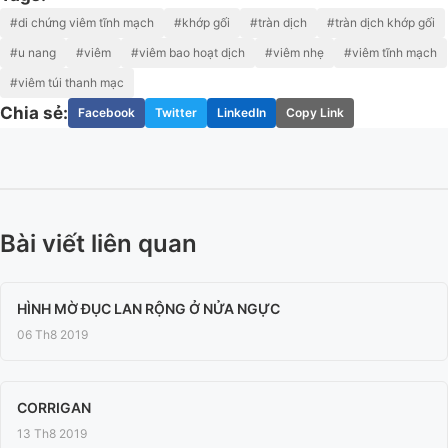
#di chứng viêm tĩnh mạch
#khớp gối
#tràn dịch
#tràn dịch khớp gối
#u nang
#viêm
#viêm bao hoạt dịch
#viêm nhẹ
#viêm tĩnh mạch
#viêm túi thanh mạc
Chia sẻ:
Facebook
Twitter
LinkedIn
Copy Link
Bài viết liên quan
HÌNH MỜ ĐỤC LAN RỘNG Ở NỬA NGỰC
06 Th8 2019
CORRIGAN
13 Th8 2019