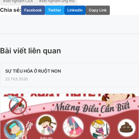
#xét nghiệm CEA
#xét nghiệm ung thư
Chia sẻ:
Facebook
Twitter
LinkedIn
Copy Link
Bài viết liên quan
SỰ TIÊU HÓA Ở RUỘT NON
22 Th3 2020