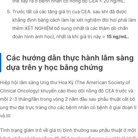
thề xảy ra ở bệnh nhân có nồng độ CEA < 20 ng/mL.
Trước tất cả các tăng giá trị cua CEA. sau khi đã được
khẳng định bàng cách làm lại xét nghiệm đòi hoi phái làm
thêm XÉT NGHIỆM bổ sung (nhất là các thăm dò chẩn
đoán hình ành học), nhất là khi giá trị này >
15 ng/mL.
Các hướng dẫn thực hành lâm sàng
dựa trên y học bằng chứng
Hiệp hội lâm sàng Ung thư Hoa Kỳ (The American Society of
Clinical Oncology) khuyến cáo theo dõi nồng độ CEA trước và
mồi 2-3 tháng/lần trong vòng 2 năm đầu sau phẫu thuật cắt bỏ
ung thư đại trực tràng cho các bệnh nhân có bệnh ở giai đoạn II
và III:
Tình trạng giảm trở về giá trị bình thường sau phẫu thuật ở một