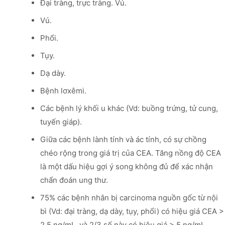
Đại tràng, trực tràng. Vú.
Vú.
Phổi.
Tụy.
Dạ dày.
Bệnh lơxêmi.
Các bệnh lý khối u khác (Vd: buồng trứng, tử cung,
tuyến giáp).
Giữa các bệnh lành tính và ác tính, có sự chồng
chéo rộng trong giá trị của CEA. Tăng nồng độ CEA
là một dấu hiệu gợi ý song không đủ để xác nhận
chẩn đoán ung thư.
75% các bệnh nhân bị carcinoma nguồn gốc từ nội
bì (Vd: đại tràng, dạ dày, tụy, phổi) có hiệu giá CEA >
2.5 ng/mL, và 2/3 số này có hiệu giá > 5 ng/mL.