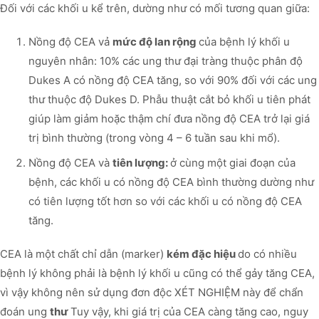
Đối với các khối u kể trên, dường như có mối tương quan giữa:
Nồng độ CEA vả
mức độ lan rộng
của bệnh lý khối u
nguyên nhân: 10% các ung thư đại tràng thuộc phân độ
Dukes A có nồng độ CEA tăng, so với 90% đối với các ung
thư thuộc độ Dukes D. Phẫu thuật cắt bỏ khối u tiên phát
giúp làm giảm hoặc thậm chí đưa nồng độ CEA trở lại giá
trị bình thường (trong vòng 4 – 6 tuần sau khi mổ).
Nồng độ CEA và
tiên lượng:
ở cùng một giai đoạn của
bệnh, các khối u có nồng độ CEA bình thường dường như
có tiên lượng tốt hơn so với các khối u có nồng độ CEA
tăng.
CEA là một chất chỉ dẫn (marker)
kém đặc hiệu
do có nhiều
bệnh lý không phải là bệnh lý khối u cũng có thể gảy tăng CEA,
vì vậy không nên sử dụng đơn độc XÉT NGHIỆM này để chẩn
đoán ung
thư
Tuy vậy, khi giá trị của CEA càng tăng cao, nguy