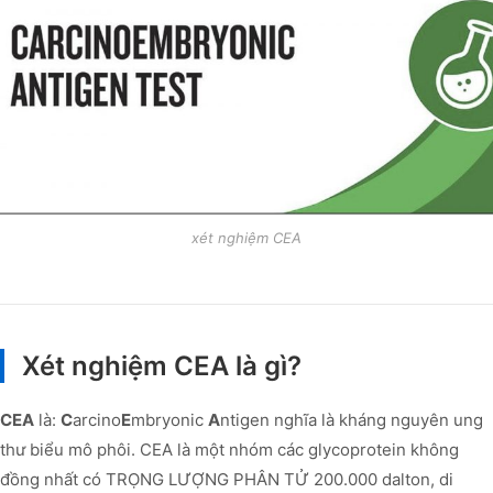
xét nghiệm CEA
Xét nghiệm CEA là gì?
CEA
là:
C
arcino
E
mbryonic
A
ntigen nghĩa là kháng nguyên ung
thư biểu mô phôi. CEA là một nhóm các glycoprotein không
đồng nhất có TRỌNG LƯỢNG PHÂN TỬ 200.000 dalton, di