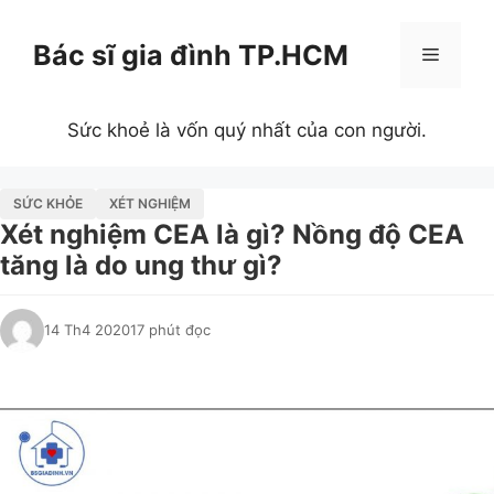
Chuyển
đến
Bác sĩ gia đình TP.HCM
Menu
nội
dung
Sức khoẻ là vốn quý nhất của con người.
SỨC KHỎE
XÉT NGHIỆM
Xét nghiệm CEA là gì? Nồng độ CEA
tăng là do ung thư gì?
14 Th4 2020
17 phút đọc