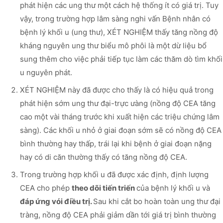
phát hiện các ung thư một cách hệ thống ít có giá trị. Tuy
vậy, trong trường hợp lâm sàng nghi vấn Bệnh nhân có
bệnh lý khối u (ung thư), XÉT NGHIỆM thấy tăng nồng độ
kháng nguyên ung thư biểu mô phôi là một dừ liệu bổ
sung thêm cho việc phải tiếp tục làm các thăm dò tìm khối
u nguyên phát.
XÉT NGHIỆM này đã được cho thấy là có hiệu quả trong
phát hiện sớm ung thư đại-trực ưàng (nồng độ CEA tăng
cao một vài tháng trước khi xuất hiện các triệu chứng lâm
sàng). Các khối u nhỏ ở giai đoạn sớm sẽ có nồng độ CEA
bình thường hay thấp, trái lại khi bệnh ở giai đoạn nặng
hay có di căn thường thấy có tăng nồng độ CEA.
Trong trường hợp khối u đã được xác định, định lượng
CEA cho phép
theo dõi tiến triến
của bệnh lý khối u và
đáp ứng vói điều trị.
Sau khi cắt bo hoàn toàn ung thư đại
tràng, nồng độ CEA phải giảm dần tới giá trị bình thường