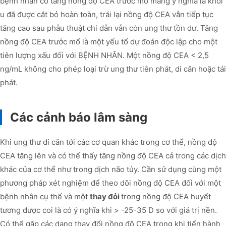
bệnh nhân có tăng nồng độ CEA trước mổ mang ý nghĩa là khối
u đã được cắt bỏ hoàn toàn, trái lại nồng độ CEA vẫn tiếp tục
tăng cao sau phẫu thuật chi dẫn vẫn còn ung thư tồn dư. Tăng
nồng độ CEA trước mổ là một yếu tố dự đoán độc lập cho một
tiên lượng xấu đối với BỆNH NHÂN. Một nồng độ CEA < 2,5
ng/mL không cho phép loại trừ ung thư tiên phát, di căn hoặc tái
phát.
Các cảnh báo lâm sàng
Khi ung thư di căn tới các cơ quan khác trong cơ thể, nồng độ
CEA tăng lên và có thể thấy tăng nồng độ CEA cả trong các dịch
khác của cơ thể như trong dịch não tủy. Cần sử dụng cùng một
phương pháp xét nghiệm để theo dõi nồng độ CEA đối với một
bệnh nhân cụ thể và một
thay đỏi
trong nồng độ CEA huyết
tương được coi là có ý nghĩa khi > -25-35 D so với giá trị nền.
Có thể gặp các dạng thay đổi nồng độ CEA trong khi tiến hành