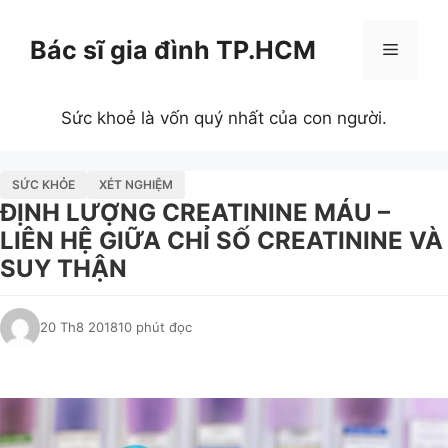
Chuyển
đến
Bác sĩ gia đình TP.HCM
Menu
nội
dung
Sức khoẻ là vốn quý nhất của con người.
SỨC KHỎE
XÉT NGHIỆM
ĐỊNH LƯỢNG CREATININE MÁU –
LIÊN HỆ GIỮA CHỈ SỐ CREATININE VÀ
SUY THẬN
20 Th8 2018
10 phút đọc