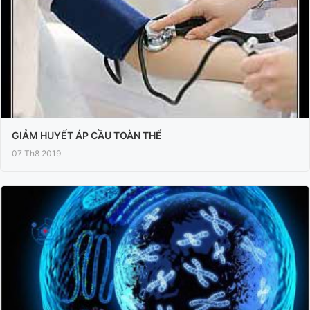
GIẢM HUYẾT ÁP CẦU TOÀN THỂ
07 Th8 2019