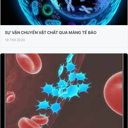
SỰ VẬN CHUYỂN VẬT CHẤT QUA MÀNG TẾ BÀO
19 Th9 2020