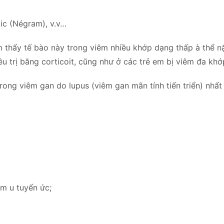
ixic (Négram), v.v…
m thấy tế bào này trong viêm nhiều khớp dạng thấp à thể nặ
ều trị bằng corticoit, cũng như ở các trẻ em bị viêm đa khớ
ong viêm gan do lupus (viêm gan mãn tính tiến triển) nhất 
m u tuyến ức;