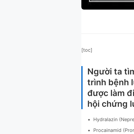
[toc]
Người ta tì
trình bệnh 
được làm đi
hội chứng l
Hydralazin (Nepre
Procainamid (Pron