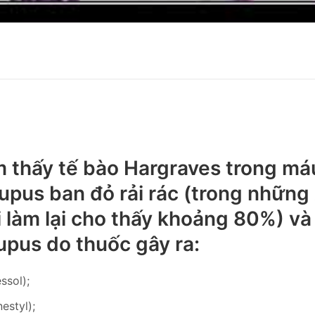
m thấy tế bào Hargraves trong máu
lupus ban đỏ rải rác (trong những
 làm lại cho thấy khoảng 80%) và
upus do thuốc gây ra:
ssol);
estyl);