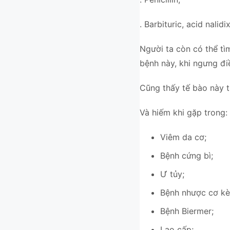
. Barbituric, acid nalid
Người ta còn có thể tì
bệnh này, khi ngưng đi
Cũng thấy tế bào này tr
Và hiếm khi gặp trong:
Viêm da cơ;
Bệnh cứng bì;
Ư tủy;
Bệnh nhược cơ kè
Bệnh Biermer;
Lao cấp;