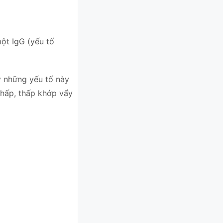
ột IgG (yếu tố
y những yếu tố này
thấp, thấp khớp vẩy