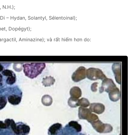
 N.H.);
i – Hydan, Solantyl, Sélentoinal);
et, Dopégyt);
rgactil, Aminazine); và rất hiếm hơn do: