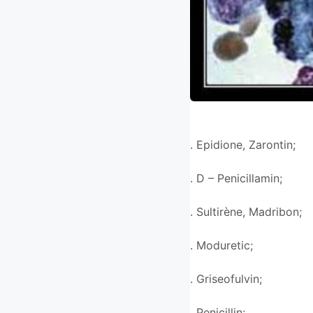
. Epidione, Zarontin;
. D – Penicillamin;
. Sultirène, Madribon;
. Moduretic;
. Griseofulvin;
. Penicillin;