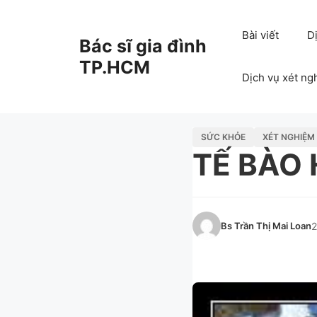
Chuyển
đến
Bài viết
D
Bác sĩ gia đình
nội
dung
TP.HCM
Dịch vụ xét ng
SỨC KHỎE
XÉT NGHIỆM
TẾ BÀO
Bs Trần Thị Mai Loan
2