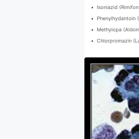
Isoniazid (Rimifon,
Phenylhydantoin (D
Methylopa (Aldom
Chlorpromazin (La