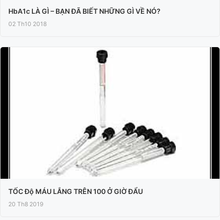
HbA1c LÀ GÌ – BẠN ĐÃ BIẾT NHỮNG GÌ VỀ NÓ?
02 Th10 2018
TỐC Độ MÁU LẮNG TRÊN 100 Ở GIỜ ĐẨU
20 Th8 2019