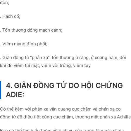
đòn;
. Hạch cổ;
. Tổn thương động mạch cảnh;
. Viêm màng đỉnh phổi;
. Giãn đồng tử “phản xạ”: tổn thương ở răng, ở xoang hàm, đôi
khi do viêm túi mật, viêm vòi trứng, viêm tụy.
4. GIÃN ĐỒNG TỬ DO HỘI CHỨNG
ADIE:
Có thể kèm với phản xạ vận quang cực chậm và phản xạ co
đồng tử để điều tiết cũng cực chậm, thường mất phản xạ Achille
Bạn có thể tìm hiểu thêm về dịch vụ của trung tâm bác sĩ gia