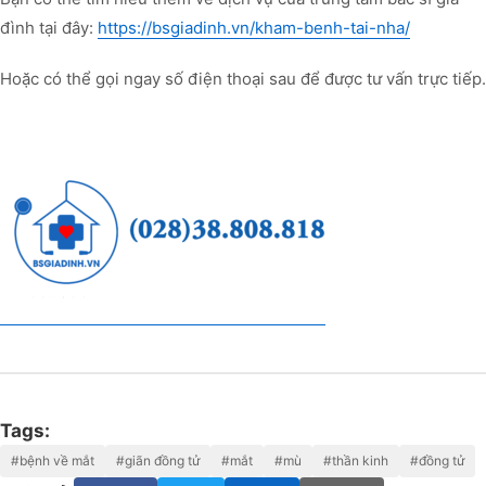
đình tại đây:
https://bsgiadinh.vn/kham-benh-tai-nha/
Hoặc có thể gọi ngay số điện thoại sau để được tư vấn trực tiếp.
Tags:
#bệnh về mắt
#giãn đồng tử
#mắt
#mù
#thần kinh
#đồng tử