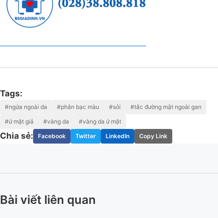
Tags:
#ngứa ngoài da
#phân bạc màu
#sỏi
#tắc đường mật ngoài gan
#ứ mật giả
#vàng da
#vàng da ứ mật
Chia sẻ:
Facebook
Twitter
LinkedIn
Copy Link
Bài viết liên quan