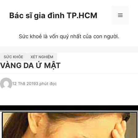
Chuyển
đến
Bác sĩ gia đình TP.HCM
Menu
nội
dung
Sức khoẻ là vốn quý nhất của con người.
SỨC KHỎE
XÉT NGHIỆM
VÀNG DA Ứ MẬT
12 Th8 2019
3 phút đọc